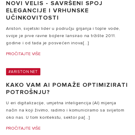
NOVI VELIS - SAVRŠENI SPOJ
ELEGANCIJE I VRHUNSKE
UČINKOVITOSTI
Ariston, svjetski lider u području grijanja i tople vode,
svoje je prve ravne bojlere lansirao na tržište 2011.
godine i od tada je posvećen inova[...]
PROČITAJTE VIŠE
#ARISTON NET
KAKO VAM AI POMAŽE OPTIMIZIRATI
POTROŠNJU?
U eri digitalizacije, umjetna inteligencija (AI) mijenja
način na koji živimo, radimo i komuniciramo sa svijetom
oko nas. U tom kontekstu, sektor pa[...]
PROČITAJTE VIŠE