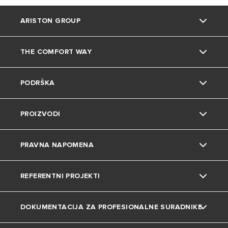
ARISTON GROUP
THE COMFORT WAY
O nama
PODRŠKA
Grupa
Okoliš
PROIZVODI
Karijera
Savjeti i trikovi
Kontakt
PRAVNA NAPOMENA
Uređenje doma
Česta pitanja
Grijalice vode
REFERENTNI PROJEKTI
Katalozi i dokumentacija
Dizalice topline
Privatnost
DOKUMENTACIJA ZA PROFESIONALNE SURADNIKE
Plinski bojleri
Kolačići
Projekti