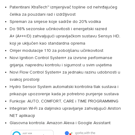
Patentirani XtraTech™ izmjenjivač topline od nehrđajućeg
čelika za pouzdani rad i izdržljivost
Spreman za smjese koje sadrže do 20% vodika
Do 98% sezonske učinkovitosti i energetski razred
A+ (A+++/D) zahvaljujući upravljačkom sustavu Sensys HD,
koji je uključen kao standardna oprema
Omjer modulacije 1:10 za poboljšanu učinkovitost
Novi Ignition Control System+ za izvrsne performanse
grijanja, naprednu kontrolu i sigurnost u svim uvjetima
Novi Flow Control System+ za jednaku razinu udobnosti u
svakoj prostoriji
Hydro Sensor System automatski kontrolira tlak sustava i
prikazuje upozorenje kada je potrebno punjenje sustava
Funkcije: AUTO, COMFORT, CARE i TIME PROGRAMMING
Integriran Wi-Fi za daljinsko upravljanje zahvaljujući Ariston
NET aplikaciji
Glasovna kontrola: Amazon Alexa i Google Assistant