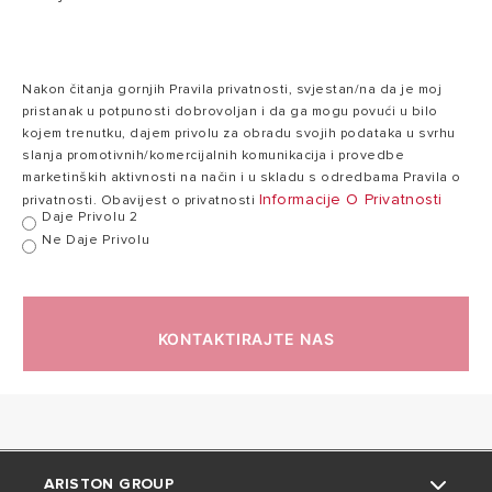
vode Pn
kW
Učinak
Nakon čitanja gornjih Pravila privatnosti, svjestan/na da je moj
97,9
sagorijevanja (u
97,9 %
pristanak u potpunosti dobrovoljan i da ga mogu povući u bilo
%
dimu)
kojem trenutku, dajem privolu za obradu svojih podataka u svrhu
slanja promotivnih/komercijalnih komunikacija i provedbe
marketinških aktivnosti na način i u skladu s odredbama Pravila o
Informacije O Privatnosti
privatnosti. Obavijest o privatnosti
Učinak pri
98,2
Daje Privolu 2
nazivnom
/
98,6 / 88,8 %
Ne Daje Privolu
protoku topline
88,4
(60/80°C) Hi/Hs
%
KONTAKTIRAJTE NAS
Učinak pri
107,3
nazivnom
/
108,3 / 97,6 %
protoku topline
96,6
(30/50°C) Hi/Hs
%
ARISTON GROUP
109,5