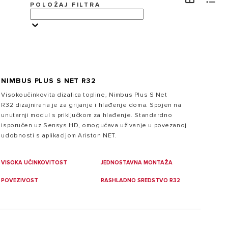
POLOŽAJ FILTRA
POSJETITE
NIMBUS PLUS S NET R32
Visokoučinkovita dizalica topline, Nimbus Plus S Net
Zašto odabrati Ariston grijalicu vode?
R32 dizajnirana je za grijanje i hlađenje doma. Spojen na
Širok asortiman Aristonovih grijalica vode, osmišljen je
unutarnji modul s priključkom za hlađenje. Standardno
kako bi osigurao savršenu kombinaciju visoke
isporučen uz Sensys HD, omogućava uživanje u povezanoj
učinkovitosti, uštede energije i talijanskog dizajna.
udobnosti s aplikacijom Ariston NET.
VISOKA UČINKOVITOST
JEDNOSTAVNA MONTAŽA
POVEZIVOST
RASHLADNO SREDSTVO R32