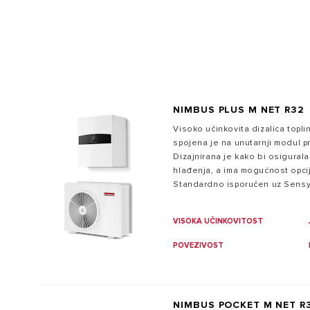
PAMETAN DOM
NIMBUS PLUS M NET R32
Visoko učinkovita dizalica topl
- SVI MODE
spojena je na unutarnji modul p
Dizajnirana je kako bi osigurala
hlađenja, a ima mogućnost opci
Standardno isporučen uz Sensy
povezanoj udobnosti s aplikaci
VISOKA UČINKOVITOST
POVEZIVOST
NIMBUS POCKET M NET R