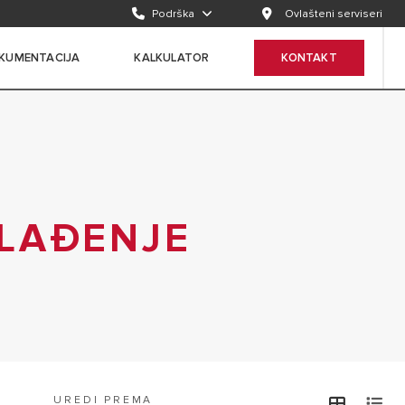
Podrška
Ovlašteni serviseri
KUMENTACIJA
KALKULATOR
KONTAKT
HLAĐENJE
UREDI PREMA
view
v