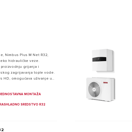
ine, Nimbus Plus M Net R32,
LI GRIJALICE VODE
reko hidrauličke veze.
 proizvodnju grijanja i
jskog zagrijavanja tople vode.
s HD, omogućava uživanje u
jom Ariston NET.
JEDNOSTAVNA MONTAŽA
RASHLADNO SREDSTVO R32
32