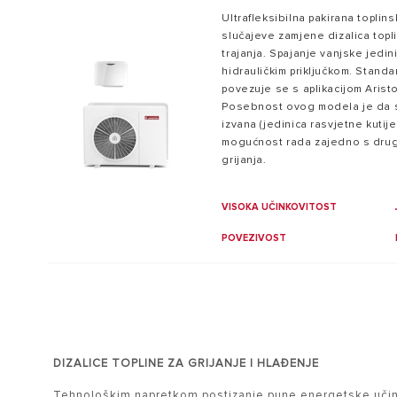
Ultrafleksibilna pakirana topli
slučajeve zamjene dizalica topli
trajanja. Spajanje vanjske jedi
hidrauličkim priključkom. Stan
povezuje se s aplikacijom Arist
Posebnost ovog modela je da se
izvana (jedinica rasvjetne kutije
mogućnost rada zajedno s drug
grijanja.
VISOKA UČINKOVITOST
POVEZIVOST
DIZALICE TOPLINE ZA GRIJANJE I HLAĐENJE
Tehnološkim napretkom postizanje pune energetske učinkovi