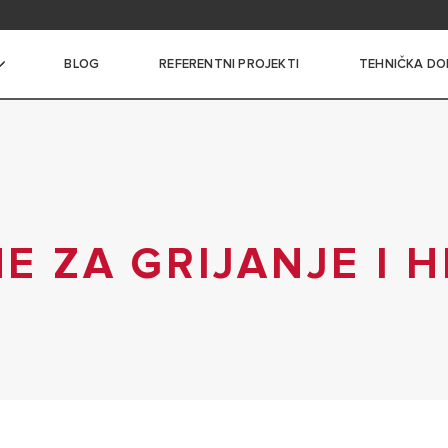
i i dokumentacija
BLOG
REFERENTNI PROJEKTI
TEHNIČKA DO
ce vode
I BOJLERI MALOG KAPACITETA
I BOJLERI SREDNJEG
NE ZA GRIJANJE I 
A
 BOJLERI VELIKOG
A
ROTOČNI BOJLERI
LERI