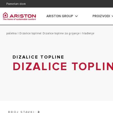
Kontakt
Kataloz
Pametan dom
Česta pitanja
ARISTON GROUP
PROIZVODI
Ariston Group
početna
|
Dizalice topline
| Dizalice topline za grijanje i hlađenje
Grijali
proizvodi | kategorija
O NAMA
ELEKTRIČN
GRIJALICE VODE
DIZALICE TOPLINE
KARIJERA
ELEKTRIČN
PLINSKI BOJLERI
DIZALICE TOPLI
GRUPA
KAPACITET
DIZALICE TOPLINE
ELEKTRIČNI
KLIMA UREĐAJI
KAPACITET
VENTILOKONVEKTORI
PLINSKI P
SPREMNICI
KOMBI BOJ
TERMOREGULACIJA
BROJ STAVKI:
3