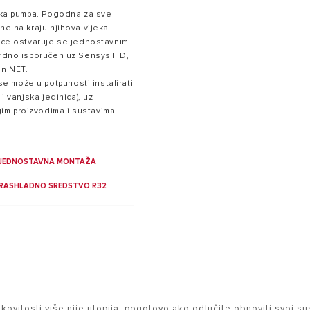
nska pumpa. Pogodna za sve
ne na kraju njihova vijeka
nice ostvaruje se jednostavnim
dardno isporučen uz Sensys HD,
on NET.
 može u potpunosti instalirati
 i vanjska jedinica), uz
im proizvodima i sustavima
JEDNOSTAVNA MONTAŽA
RASHLADNO SREDSTVO R32
tosti više nije utopija, pogotovo ako odlučite obnoviti svoj sustav