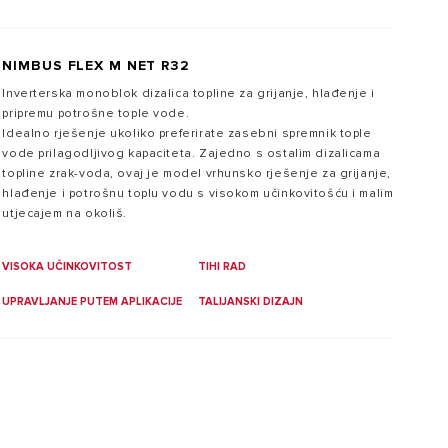
NIMBUS FLEX M NET R32
Inverterska monoblok dizalica topline za grijanje, hlađenje i
pripremu potrošne tople vode.
Idealno rješenje ukoliko preferirate zasebni spremnik tople
vode prilagodljivog kapaciteta. Zajedno s ostalim dizalicama
topline zrak-voda, ovaj je model vrhunsko rješenje za grijanje,
hlađenje i potrošnu toplu vodu s visokom učinkovitošću i malim
utjecajem na okoliš.
VISOKA UČINKOVITOST
TIHI RAD
UPRAVLJANJE PUTEM APLIKACIJE
TALIJANSKI DIZAJN