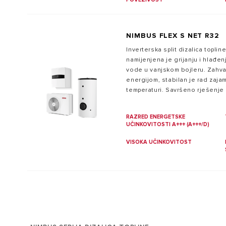
NIMBUS FLEX S NET R32
Inverterska split dizalica topli
namijenjena je grijanju i hlađenj
vode u vanjskom bojleru. Zahval
energijom, stabilan je rad zaja
temperaturi. Savršeno rješenje u
spremnik za potrošnu toplu vodu
standardnom paketu nalaze se W
RAZRED ENERGETSKE
kontrolu temperature.
UČINKOVITOSTI A+++ (A+++/D)
VISOKA UČINKOVITOST