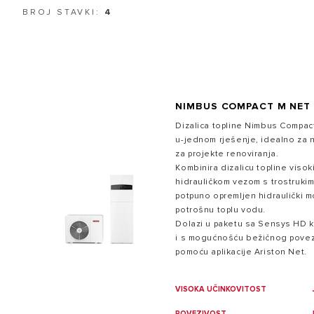
PAMETAN DOM
BROJ STAVKI:
4
NIMBUS COMPACT M NET
Dizalica topline Nimbus Compac
u-jednom rješenje, idealno za 
- SVI MODE
za projekte renoviranja.
Kombinira dizalicu topline viso
hidrauličkom vezom s trostrukim
potpuno opremljen hidraulički mo
potrošnu toplu vodu.
Dolazi u paketu sa Sensys HD
i s mogućnošću bežičnog povezi
pomoću aplikacije Ariston Net.
VISOKA UČINKOVITOST
POVEZIVOST