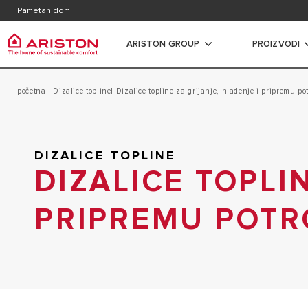
Kontakt
Kataloz
Pametan dom
Česta pitanja
ARISTON GROUP
PROIZVODI
Ariston Group
početna
|
Dizalice topline
| Dizalice topline za grijanje, hlađenje i pripremu po
Grijali
proizvodi | kategorija
O NAMA
ELEKTRIČN
GRIJALICE VODE
DIZALICE TOPLINE
KARIJERA
ELEKTRIČN
PLINSKI BOJLERI
DIZALICE TOPLI
GRUPA
KAPACITET
DIZALICE TOPLINE
PRIPREMU POTR
ELEKTRIČNI
KLIMA UREĐAJI
KAPACITET
VENTILOKONVEKTORI
PLINSKI P
SPREMNICI
KOMBI BOJ
TERMOREGULACIJA