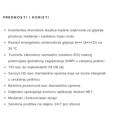
PREDNOSTI I KORISTI
Inverterska monoblok dizalica topline zrak/voda za grijanje
prostora, hlađenje i sanitarnu toplu vodu
Razred energetske učinkovitosti grijanja A+++ (A+++/D) na
35 °C
Tvornički zatvoreno rashladno sredstvo R32 niskog
potencijala globalnog zagrijavanja (GWP) u vanjskoj jedinici
Tihi rad, do maksimalnih 58 DB (A)
Sensys HD kao standardna oprema koja se može integrirati
u unutarnju jedinicu
Bežična povezivost kao standardna oprema
Daljinsko upravljanje pomoću aplikacije Ariston NET
Moderan i funkcionalan dizajn
Servisna podrška na daljinu 24/7 (po izboru)