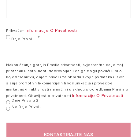
učinkovitosti -
5,1
5,0
COP (zrak T 7°C,
EL-2017-3301866 (PDF, 140.58 kb)
voda T 35/30°C)
EL-2017-3301868 (PDF, 140.57 kb)
Informacije O Privatnosti
Prihvaćam
Min./naz./maks.
Daje Privolu
toplinska snaga
1,04/3,51/4,52
1
1,04/5,0/5,2 kW
NIMBUS_compact_M_Net_R32_HR (PDF, 1.28 mb)
(zrak T -7°C,
kW
voda T 35/30°C)
Nakon čitanja gornjih Pravila privatnosti, svjestan/na da je moj
QSG_HR_SL_SR pacman4 (PDF, 1.48 mb)
pristanak u potpunosti dobrovoljan i da ga mogu povući u bilo
Nazivna
kojem trenutku, dajem privolu za obradu svojih podataka u svrhu
potrošnja
slanja promotivnih/komercijalnih komunikacija i provedbe
_USER MANUAL_HR_SL_SR pacman 4 (PDF, 3.17 mb)
1,13
energije (zrak T
1,72 kW
marketinških aktivnosti na način i u skladu s odredbama Pravila o
kW
-7°C, voda T
Informacije O Privatnosti
privatnosti. Obavijest o privatnosti
Daje Privolu 2
35/30°C)
Ne Daje Privolu
Nazivni
koeficijent
KONTAKTIRAJTE NAS
učinkovitosti -