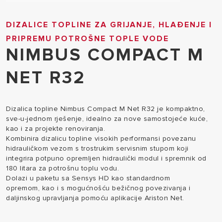
DIZALICE TOPLINE ZA GRIJANJE, HLAĐENJE I
PRIPREMU POTROŠNE TOPLE VODE
NIMBUS COMPACT M
NET R32
Dizalica topline Nimbus Compact M Net R32 je kompaktno,
sve-u-jednom rješenje, idealno za nove samostojeće kuće,
kao i za projekte renoviranja.
Kombinira dizalicu topline visokih performansi povezanu
hidrauličkom vezom s trostrukim servisnim stupom koji
integrira potpuno opremljen hidraulički modul i spremnik od
180 litara za potrošnu toplu vodu.
Dolazi u paketu sa Sensys HD kao standardnom
opremom, kao i s mogućnošću bežičnog povezivanja i
daljinskog upravljanja pomoću aplikacije Ariston Net.