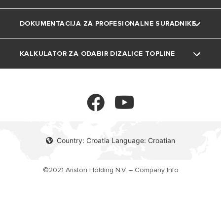
DOKUMENTACIJA ZA PROFESIONALNE SURADNIKE
Plinski bojleri
Kolačići
Projekti
Klima uređaji
KALKULATOR ZA ODABIR DIZALICE TOPLINE
Tehnička dokumentacija
Ventilokonvektori
Kalkulator
Spremnici
Termoregulacija
Country: Croatia Language: Croatian
©2021 Ariston Holding N.V. – Company Info