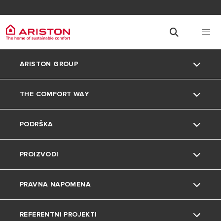
ARISTON GROUP
THE COMFORT WAY
O nama
PODRŠKA
Grupa
Okoliš
PROIZVODI
Karijera
Savjeti i trikovi
Kontakt
PRAVNA NAPOMENA
Uređenje doma
Česta pitanja
Grijalice vode
REFERENTNI PROJEKTI
Katalozi i dokumentacija
Dizalice topline
Privatnost