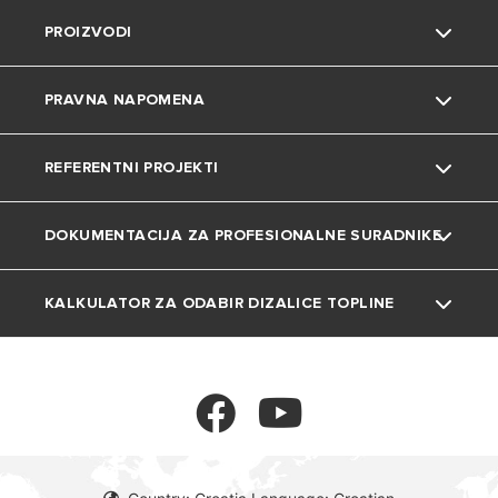
PROIZVODI
Karijera
Savjeti i trikovi
Kontakt
PRAVNA NAPOMENA
Uređenje doma
Česta pitanja
Grijalice vode
REFERENTNI PROJEKTI
Katalozi i dokumentacija
Dizalice topline
Privatnost
DOKUMENTACIJA ZA PROFESIONALNE SURADNIKE
Plinski bojleri
Kolačići
Projekti
Klima uređaji
KALKULATOR ZA ODABIR DIZALICE TOPLINE
Tehnička dokumentacija
Ventilokonvektori
Kalkulator
Spremnici
Termoregulacija