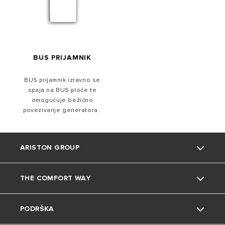
BUS PRIJAMNIK
BUS prijamnik izravno se
spaja na BUS ploče te
omogućuje bežično
povezivanje generatora.
ARISTON GROUP
THE COMFORT WAY
O nama
PODRŠKA
Grupa
Okoliš