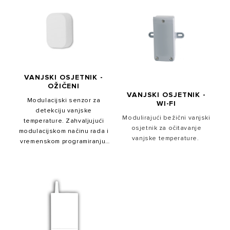
VANJSKI OSJETNIK -
OŽIČENI
VANJSKI OSJETNIK -
Modulacijski senzor za
WI-FI
detekciju vanjske
Modulirajući bežični vanjski
temperature. Zahvaljujući
osjetnik za očitavanje
modulacijskom načinu rada i
vanjske temperature.
vremenskom programiranju,
senzor se može postaviti
putem sučelja sustava
Sensys (ako je instaliran)
kako bi se osigurala
optimalna udobnost.
Kompatibilan je s protokolom
BUS BridgeNet®.