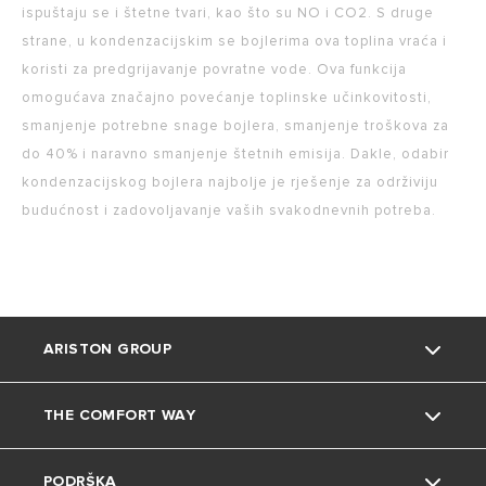
ispuštaju se i štetne tvari, kao što su NO i CO2. S druge
strane, u kondenzacijskim se bojlerima ova toplina vraća i
koristi za predgrijavanje povratne vode. Ova funkcija
omogućava značajno povećanje toplinske učinkovitosti,
smanjenje potrebne snage bojlera, smanjenje troškova za
do 40% i naravno smanjenje štetnih emisija. Dakle, odabir
kondenzacijskog bojlera najbolje je rješenje za održiviju
budućnost i zadovoljavanje vaših svakodnevnih potreba.
ARISTON GROUP
THE COMFORT WAY
O nama
PODRŠKA