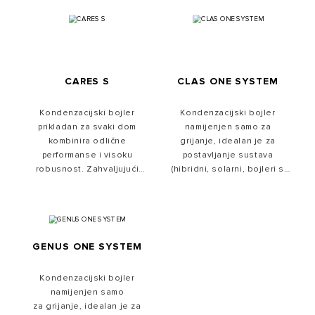
nehrđajućeg čelika.
CARES S
CLAS ONE SYSTEM
Kondenzacijski bojler
Kondenzacijski bojler
prikladan za svaki dom
namijenjen samo za
kombinira odlične
grijanje, idealan je za
performanse i visoku
postavljanje sustava
robusnost. Zahvaljujući
(hibridni, solarni, bojleri s
kondenzacijskom
vanjskim spremnikom tople
izmjenjivaču od nehrđajućeg
vode). Izgrađen je na
čelika, predstavlja pravu
temelju novog sustava
ravnotežu između udobnosti
Per4mance serije ONE s
i performansi.
četiri tehnologije koje
GENUS ONE SYSTEM
osiguravaju posebno visoke
performanse.
Kondenzacijski bojler
namijenjen samo
za grijanje, idealan je za