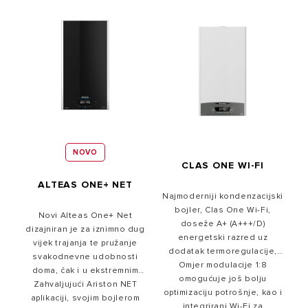
NOVO
CLAS ONE WI-FI
ALTEAS ONE+ NET
Najmoderniji kondenzacijski
bojler, Clas One Wi-Fi,
Novi Alteas One+ Net
doseže A+ (A+++/D)
dizajniran je za iznimno dug
energetski razred uz
vijek trajanja te pružanje
dodatak termoregulacije,
svakodnevne udobnosti
vanjskog i unutarnjeg
Omjer modulacije 1:8
doma, čak i u ekstremnim
omogućuje još bolju
osjentika. Sadržava
uvjetima. Visokoučinkoviti
Zahvaljujući Ariston NET
optimizaciju potrošnje, kao i
inovativni IgnitionSystem s
kondenzacijski plinski bojler
aplikaciji, svojim bojlerom
automatskom kontrolom
integrirani Wi-Fi za