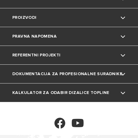
Grupa
Okoliš
PROIZVODI
Karijera
Savjeti i trikovi
Kontakt
PRAVNA NAPOMENA
Uređenje doma
Česta pitanja
Grijalice vode
REFERENTNI PROJEKTI
Katalozi i dokumentacija
Dizalice topline
Privatnost
DOKUMENTACIJA ZA PROFESIONALNE SURADNIKE
Plinski bojleri
Kolačići
Projekti
Klima uređaji
KALKULATOR ZA ODABIR DIZALICE TOPLINE
Tehnička dokumentacija
Ventilokonvektori
Kalkulator
Spremnici