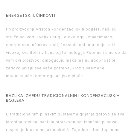
ENERGETSKI UČINKOVIT
Pri proizvodnji Ariston kondenzacijskih bojlera, naši su
stručnjaci vodili veliku brigu o ekologiji, maksimalnoj
energetskoj učinkovitosti, fleksibilnosti ugradnje, ali i
visokoj kvaliteti i vrhunskoj tehnologiji. Pobrinuli smo se da
vam ovi proizvodi omogućuju maksimalnu udobnost te
zadovoljavaju sve vaše potrebe, kroz suvremene
modulirajuće termoregulacijske ploče.
RAZLIKA IZMEĐU TRADICIONALNIH I KONDENZACIJSKIH
BOJLERA
U tradicionalnim plinskim sustavima grijanja gotovo se sva
latentna toplina, nastala proizvodnjom ispušnih plinova,
raspršuje kroz dimnjak u okoliš. Zajedno s tom toplinom