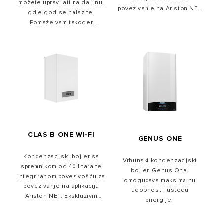
možete upravljati na daljinu,
nudi grijanje doma na
povezivanje na Ariston NET
izgaranja i prilagodljivošću
održiviji način, zahvaljujući
gdje god se nalazite.
plinu, može automatski
aplikaciju.
inovativnim tehnologijama
Pomaže vam također
detektirati karakteristike
koje omogućuju veće
kontrolirati potrošnju
plina, osiguravajući
energije i uštedjeti novac.
uštede energije.
konstantnu učinkovitost
grijanja, naprednu kontrolu i
sigurnost u svim uvjetima.
CLAS B ONE WI-FI
GENUS ONE
Kondenzacijski bojler sa
Vrhunski kondenzacijski
spremnikom od 40 litara te
bojler, Genus One,
integriranom povezivošću za
omogućava maksimalnu
povezivanje na aplikaciju
udobnost i uštedu
Ariston NET. Ekskluzivni
energije.
izmjenjivač topline s velikim
protokom XtraTech™ od