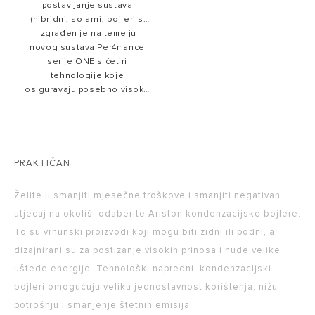
postavljanje sustava
(hibridni, solarni, bojleri s
vanjskim spremnikom tople
Izgrađen je na temelju
novog sustava Per4mance
vode).
serije ONE s četiri
tehnologije koje
osiguravaju posebno visoke
performanse.
PRAKTIČAN
Želite li smanjiti mjesečne troškove i smanjiti negativan
utjecaj na okoliš, odaberite Ariston kondenzacijske bojlere.
To su vrhunski proizvodi koji mogu biti zidni ili podni, a
dizajnirani su za postizanje visokih prinosa i nude velike
uštede energije. Tehnološki napredni, kondenzacijski
bojleri omogućuju veliku jednostavnost korištenja, nižu
potrošnju i smanjenje štetnih emisija.