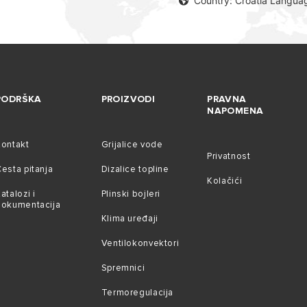
Country: Croatia Languag
PODRŠKA
PROIZVODI
PRAVNA
NAPOMENA
Kontakt
Grijalice vode
Privatnost
esta pitanja
Dizalice topline
Kolačići
atalozi i
Plinski bojleri
dokumentacija
Klima uređaji
Ventilokonvektori
Spremnici
Termoregulacija