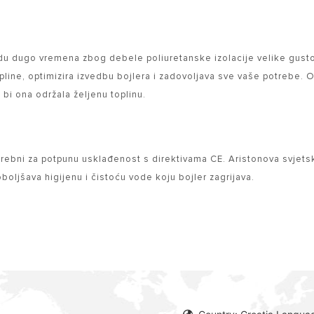
vodu dugo vremena zbog debele poliuretanske izolacije velike gust
opline, optimizira izvedbu bojlera i zadovoljava sve vaše potrebe. 
bi ona održala željenu toplinu.
otrebni za potpunu usklađenost s direktivama CE. Aristonova svjets
boljšava higijenu i čistoću vode koju bojler zagrijava.