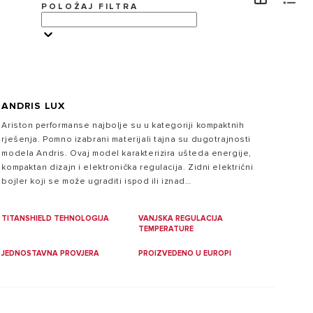
POLOŽAJ FILTRA
POSJETITE
ANDRIS LUX
Ariston performanse najbolje su u kategoriji kompaktnih
Zašto odabrati Ariston grijalicu vode?
rješenja. Pomno izabrani materijali tajna su dugotrajnosti
modela Andris. Ovaj model karakterizira ušteda energije,
Širok asortiman Aristonovih grijalica vode, osmišljen je
kompaktan dizajn i elektronička regulacija. Zidni električni
kako bi osigurao savršenu kombinaciju visoke
učinkovitosti, uštede energije i talijanskog dizajna.
bojler koji se može ugraditi ispod ili iznad
sudopera/umivaonika.
TITANSHIELD TEHNOLOGIJA
VANJSKA REGULACIJA
TEMPERATURE
JEDNOSTAVNA PROVJERA
PROIZVEDENO U EUROPI