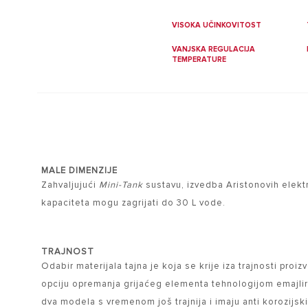
VISOKA UČINKOVITOST
VANJSKA REGULACIJA
TEMPERATURE
MALE DIMENZIJE
Zahvaljujući
Mini-Tank
sustavu, izvedba Aristonovih elektr
kapaciteta mogu zagrijati do 30 L vode.
TRAJNOST
Odabir materijala tajna je koja se krije iza trajnosti proiz
opciju opremanja grijaćeg elementa tehnologijom emajlir
dva modela s vremenom još trajnija i imaju anti korozijsk