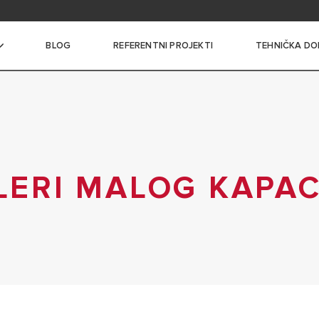
i i dokumentacija
BLOG
REFERENTNI PROJEKTI
TEHNIČKA DO
ce vode
I BOJLERI MALOG KAPACITETA
I BOJLERI SREDNJEG
LERI MALOG KAPAC
A
 BOJLERI VELIKOG
A
ROTOČNI BOJLERI
LERI