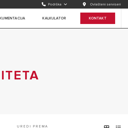
Podrška
Ovlašteni serviseri
KUMENTACIJA
KALKULATOR
KONTAKT
ITETA
UREDI PREMA
view
v