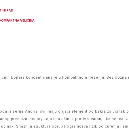
TIHI RAD
KOMPAKTNA VELIČINA
ičnih bojlera koncentrirana je u kompaktnom rješenju. Bez obzira na
voda iz serije Andris: svi imaju grijaći element od bakra za učinak p
anog premaza Incoloy koja ima učinak protiv stvaranja kamenca. U
i učinak. Snažnija struktura obruba ograničava rizik od curenja i s