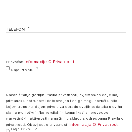
220/240
Napon
220/240 V
V
Vrijeme
TELEFON
9
zagrijavanja (ΔT=
9 h,min
h,min
45°C)
Maksimalna
Informacije O Privatnosti
Prihvaćam
75
radna
75 °C
°C
Daje Privolu
temperatura
Toplinski gubici
0,25
0,25 kWh/24h
Nakon čitanja gornjih Pravila privatnosti, svjestan/na da je moj
pri 65°C
kWh/24h
pristanak u potpunosti dobrovoljan i da ga mogu povući u bilo
kojem trenutku, dajem privolu za obradu svojih podataka u svrhu
slanja promotivnih/komercijalnih komunikacija i provedbe
Maksimalni radni
0
marketinških aktivnosti na način i u skladu s odredbama Pravila o
0 bar
tlak
bar
Informacije O Privatnosti
privatnosti. Obavijest o privatnosti
Daje Privolu 2