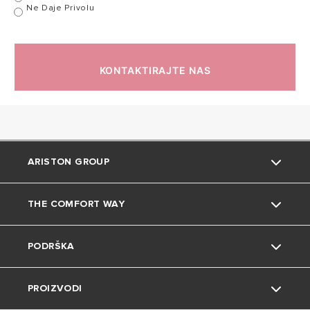
Ne Daje Privolu
3,3
Masa
3,3 kg
kg
KONTAKTIRAJTE NAS
X4
Zaštita
X4 IP
IP
UKUPNE
DIMENZIJE
ARISTON GROUP
ARKS
THE COMFORT WAY
O nama
PODRŠKA
Grupa
Okoliš
PROIZVODI
Karijera
Savjeti i trikovi
Kontakt