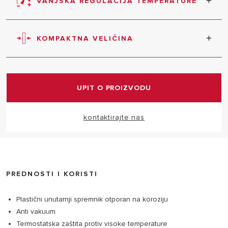
VANJSKA REGULACIJA TEMPERATURE
Jednostavno podešavanje željene temperature.
KOMPAKTNA VELIČINA
Interna struktura osmišljena je tako da se ugradnja i
održavanje izvode jednostavnije i brže, što
doprinosi smanjenju troškova održavanja.
UPIT O PROIZVODU
kontaktirajte nas
PREDNOSTI I KORISTI
Plastični unutarnji spremnik otporan na koroziju
Anti vakuum
Termostatska zaštita protiv visoke temperature