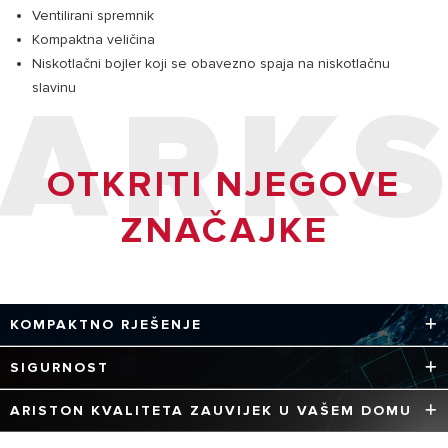
Ventilirani spremnik
Kompaktna veličina
Niskotlačni bojler koji se obavezno spaja na niskotlačnu
ARK
slavinu
OTKRITI NJEGOVE
ZNAČAJKE
KOMPAKTNO RJEŠENJE
Zahvaljujući malom spremniku, udobnost koju garantiraju
SIGURNOST
sustavi grijanja vode Ariston koncentrirana je u
kompaktnom rješenju.
Proizvedeni uz korištenje najmodernijih tehnologija i
ARISTON KVALITETA ZAUVIJEK U VAŠEM DOMU
izrađeni od odabranih materijala, uređaji Ariston potpuno
su sigurni.