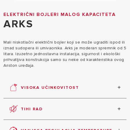
ELEKTRIČNI BOJLERI MALOG KAPACITETA
ARKS
Mali niskotlačni električni bojler koji se može ugraditi ispod ili
iznad sudopera ili umivaonika. Arks je moderan spremnik od 5
litara. Izuzetno jednostavna instalacija, sigurnost i ekološki
prihvatljiva konstrukcija samo su neke od karakteristika ovog
Ariston uređaja.
VISOKA UČINKOVITOST
Proizvod karakteriziraju visoke energetske
performanse, smanjena potrošnja i štetne emisije.
TIHI RAD
Izuzetno tihi rad u svim načinima rada.