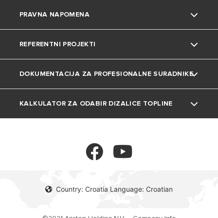
PRAVNA NAPOMENA
Uređenje doma
Česta pitanja
Grijalice vode
REFERENTNI PROJEKTI
Katalozi i dokumentacija
Dizalice topline
Privatnost
DOKUMENTACIJA ZA PROFESIONALNE SURADNIKE
Plinski bojleri
Kolačići
Projekti
Klima uređaji
KALKULATOR ZA ODABIR DIZALICE TOPLINE
Tehnička dokumentacija
Ventilokonvektori
Kalkulator
Spremnici
Termoregulacija
Country: Croatia Language: Croatian