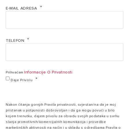
Samostojeći,
Samostojeći,
S
Ugradnja
E-MAIL ADRESA
monoblok
monoblok
-10
Temperatura
/
-10 / 42 °C
zraka min./maks.
42
TELEFON
°C
Maks.
62
temperatura
Informacije O Privatnosti
Prihvaćam
/
vode u radu s
62 / 75 °C
75
Daje Privolu
dizalicom topline
°C
/ s grijačem
Nakon čitanja gornjih Pravila privatnosti, svjestan/na da je moj
COP
3,43
3,51
pristanak u potpunosti dobrovoljan i da ga mogu povući u bilo
kojem trenutku, dajem privolu za obradu svojih podataka u svrhu
slanja promotivnih/komercijalnih komunikacija i provedbe
142,4
marketinških aktivnosti na način i u skladu s odredbama Pravila o