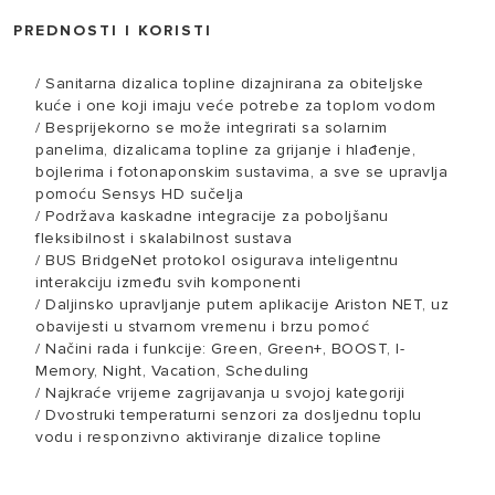
PREDNOSTI I KORISTI
/ Sanitarna dizalica topline dizajnirana za obiteljske
kuće i one koji imaju veće potrebe za toplom vodom
/ Besprijekorno se može integrirati sa solarnim
panelima, dizalicama topline za grijanje i hlađenje,
bojlerima i fotonaponskim sustavima, a sve se upravlja
pomoću Sensys HD sučelja
/ Podržava kaskadne integracije za poboljšanu
fleksibilnost i skalabilnost sustava
/ BUS BridgeNet protokol osigurava inteligentnu
interakciju između svih komponenti
/ Daljinsko upravljanje putem aplikacije Ariston NET, uz
obavijesti u stvarnom vremenu i brzu pomoć
/ Načini rada i funkcije: Green, Green+, BOOST, I-
Memory, Night, Vacation, Scheduling
/ Najkraće vrijeme zagrijavanja u svojoj kategoriji
/ Dvostruki temperaturni senzori za dosljednu toplu
vodu i responzivno aktiviranje dizalice topline