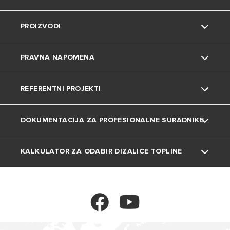
PROIZVODI
Karijera
Savjeti i trikovi
Kontakt
PRAVNA NAPOMENA
Uređenje doma
Česta pitanja
Grijalice vode
REFERENTNI PROJEKTI
Katalozi i dokumentacija
Dizalice topline
Privatnost
DOKUMENTACIJA ZA PROFESIONALNE SURADNIKE
Plinski bojleri
Kolačići
Projekti
Klima uređaji
KALKULATOR ZA ODABIR DIZALICE TOPLINE
Tehnička dokumentacija
Ventilokonvektori
Kalkulator
Spremnici