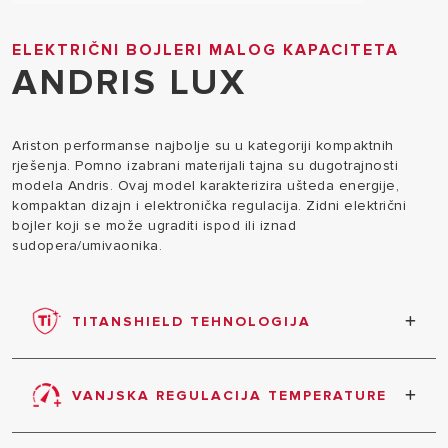
ELEKTRIČNI BOJLERI MALOG KAPACITETA
ANDRIS LUX
Ariston performanse najbolje su u kategoriji kompaktnih
rješenja. Pomno izabrani materijali tajna su dugotrajnosti
modela Andris. Ovaj model karakterizira ušteda energije,
kompaktan dizajn i elektronička regulacija. Zidni električni
bojler koji se može ugraditi ispod ili iznad
sudopera/umivaonika.
TITANSHIELD TEHNOLOGIJA
Unutarnji spremnik emajliran titanijem.
VANJSKA REGULACIJA TEMPERATURE
Jednostavno podešavanje željene temperature.