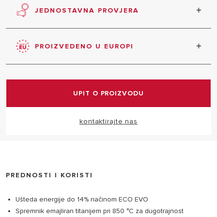
JEDNOSTAVNA PROVJERA
Velika inspekcijska prirubnica za lakše održavanje.
PROIZVEDENO U EUROPI
U cijelosti proizvedeno u Europi.
UPIT O PROIZVODU
kontaktirajte nas
PREDNOSTI I KORISTI
Ušteda energije do 14% načinom ECO EVO
Spremnik emajliran titanijem pri 850 °C za dugotrajnost