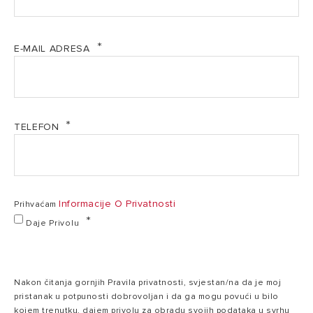
sudopera
EL-2017-3100537 (PDF, 68.11 kb)
1,2
E-MAIL ADRESA
Snaga
1,2 kW
kW
EL-2017-3100538 (PDF, 68.34 kb)
220/240
Napon
220/240 V
Katalog El. bojleri HRV 05.2025. ZA_WEB (PDF, 18.84
V
TELEFON
mb)
Vrijeme
0:30
zagrijavanja (ΔT=
0:45 h:min
h:min
45°C)
Informacije O Privatnosti
Prihvaćam
Daje Privolu
Maksimalna
radna
78°C
78°C
temperatura
Nakon čitanja gornjih Pravila privatnosti, svjestan/na da je moj
pristanak u potpunosti dobrovoljan i da ga mogu povući u bilo
kojem trenutku, dajem privolu za obradu svojih podataka u svrhu