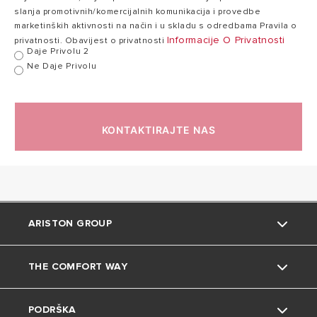
Toplinski gubici
0,46
slanja promotivnih/komercijalnih komunikacija i provedbe
0,61 kWh/24h
0
pri 65°C
kWh/24h
marketinških aktivnosti na način i u skladu s odredbama Pravila o
Informacije O Privatnosti
privatnosti. Obavijest o privatnosti
Daje Privolu 2
Ne Daje Privolu
Maksimalni radni
8
8 bar
tlak
bar
KONTAKTIRAJTE NAS
6,6
Masa
7,4 kg
kg
Stupanj zaštite
IPX4
IPX4
ARISTON GROUP
UKUPNE
DIMENZIJE
THE COMFORT WAY
O nama
ANDRIS LUX
PODRŠKA
Grupa
Okoliš