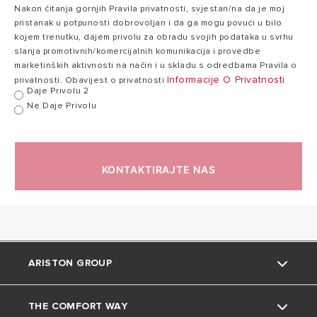
Nakon čitanja gornjih Pravila privatnosti, svjestan/na da je moj
NIMBUS_plus_S_Net_R32_HR (PDF, 1,016.04 kb)
pristanak u potpunosti dobrovoljan i da ga mogu povući u bilo
Nazivna
kojem trenutku, dajem privolu za obradu svojih podataka u svrhu
potrošnja
slanja promotivnih/komercijalnih komunikacija i provedbe
Nimbus S NET R32_PRODUCT FICHE 35-150 (PDF,
1,13
energije (zrak T
1,72 kW
marketinških aktivnosti na način i u skladu s odredbama Pravila o
222.96 kb)
kW
-7°C, voda T
Informacije O Privatnosti
privatnosti. Obavijest o privatnosti
Daje Privolu 2
35/30°C)
QSG_HR_SL_SR (PDF, 1.48 mb)
Ne Daje Privolu
USER MANUAL_HR_SL_SR (PDF, 3.17 mb)
Nazivni
koeficijent
KONTAKTIRAJTE NAS
učinkovitosti -
3,1
2,9
COP (zrak T
-7°C, voda T
35/30°C)
HLAĐENJE
ARISTON GROUP
NIMBUS PLUS S
NET R32
THE COMFORT WAY
O nama