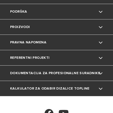
PODRŠKA
Grupa
Okoliš
PROIZVODI
Karijera
Savjeti i trikovi
Kontakt
PRAVNA NAPOMENA
Uređenje doma
Česta pitanja
Grijalice vode
REFERENTNI PROJEKTI
Katalozi i dokumentacija
Dizalice topline
Privatnost
DOKUMENTACIJA ZA PROFESIONALNE SURADNIKE
Plinski bojleri
Kolačići
Projekti
Klima uređaji
KALKULATOR ZA ODABIR DIZALICE TOPLINE
Tehnička dokumentacija
Ventilokonvektori
Kalkulator