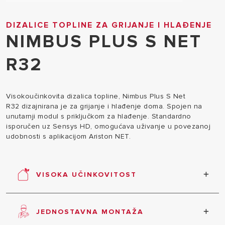
DIZALICE TOPLINE ZA GRIJANJE I HLAĐENJE
NIMBUS PLUS S NET
R32
Visokoučinkovita dizalica topline, Nimbus Plus S Net
R32 dizajnirana je za grijanje i hlađenje doma. Spojen na
unutarnji modul s priključkom za hlađenje. Standardno
isporučen uz Sensys HD, omogućava uživanje u povezanoj
udobnosti s aplikacijom Ariston NET.
VISOKA UČINKOVITOST
Dizalica topline jedno je od najučinkovitijih i
najodrživijih rješenja grijanja. Nimbus Plus S Net
JEDNOSTAVNA MONTAŽA
R32 dizajniran je za pružanje posebno visokih
performansi u najekstremnijim uvjetima, čime se