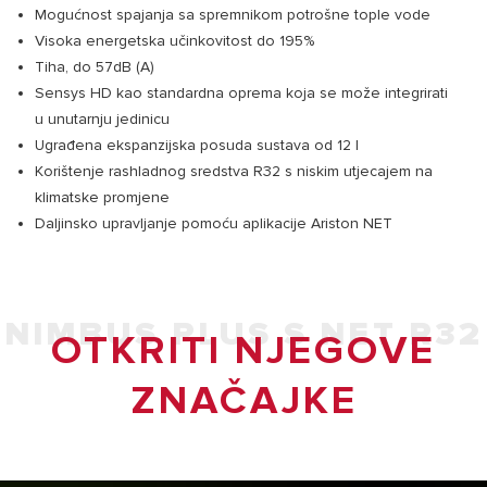
Mogućnost spajanja sa spremnikom potrošne tople vode
Visoka energetska učinkovitost do 195%
Tiha, do 57dB (A)
Sensys HD kao standardna oprema koja se može integrirati
u unutarnju jedinicu
Ugrađena ekspanzijska posuda sustava od 12 l
Korištenje rashladnog sredstva R32 s niskim utjecajem na
klimatske promjene
Daljinsko upravljanje pomoću aplikacije Ariston NET
NIMBUS PLUS S NET R32
OTKRITI NJEGOVE
ZNAČAJKE