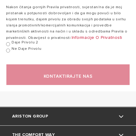
80
radna
80 °C
°C
Nakon čitanja gornjih Pravila privatnosti, svjestan/na da je moj
temperatura
pristanak u potpunosti dobrovoljan i da ga mogu povući u bilo
kojem trenutku, dajem privolu za obradu svojih podataka u svrhu
slanja promotivnih/komercijalnih komunikacija i provedbe
Toplinski gubici
0,99
marketinških aktivnosti na način i u skladu s odredbama Pravila o
1,35 kWh/24h
1
pri 65°C
kWh/24h
Informacije O Privatnosti
privatnosti. Obavijest o privatnosti
Daje Privolu 2
Ne Daje Privolu
Maksimalni radni
8
8 bar
tlak
bar
KONTAKTIRAJTE NAS
16
Masa
20,5 kg
kg
X3
Zaštita
X3 IP
ARISTON GROUP
IP
THE COMFORT WAY