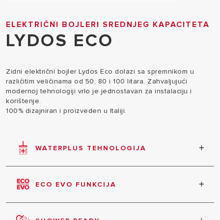
ELEKTRIČNI BOJLERI SREDNJEG KAPACITETA
LYDOS ECO
Zidni električni bojler Lydos Eco dolazi sa spremnikom u
različitim veličinama od 50, 80 i 100 litara. Zahvaljujući
modernoj tehnologiji vrlo je jednostavan za instalaciju i
korištenje.
100% dizajniran i proizveden u Italiji.
WATERPLUS TEHNOLOGIJA
Do 16% više tople vode.* *Maksimalne procijenjene
uštede ovisno o modelu: usporedba napravljena na
ECO EVO FUNKCIJA
temelju V40 na maksimalnoj temperaturi između
dva Ariston proizvoda sa i bez WaterPlus
Omogućuje do 14% uštede električne energije.
tehnologije.