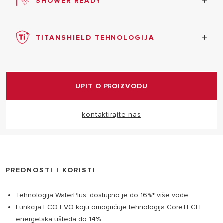
SHOWER READY
Proizvod signalizira čim pripremi dovoljno vode za
tuširanje.
TITANSHIELD TEHNOLOGIJA
TitanShield jedinstvena tehnologija osigurava dug
vijek trajanja grijača vode i održava njegove
performanse uvijek na vrhu. Zaštita od korozije
UPIT O PROIZVODU
zahvaljujući prirodnim svojstvima titana i djelovanju
velike magnezijeve anode.
kontaktirajte nas
PREDNOSTI I KORISTI
Tehnologija WaterPlus: dostupno je do 16%* više vode
Funkcija ECO EVO koju omogućuje tehnologija CoreTECH:
energetska ušteda do 14%