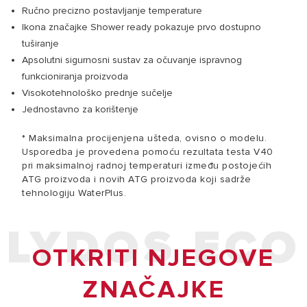
Ručno precizno postavljanje temperature
Ikona značajke Shower ready pokazuje prvo dostupno
tuširanje
Apsolutni sigurnosni sustav za očuvanje ispravnog
funkcioniranja proizvoda
Visokotehnološko prednje sučelje
Jednostavno za korištenje
* Maksimalna procijenjena ušteda, ovisno o modelu.
Usporedba je provedena pomoću rezultata testa V40
pri maksimalnoj radnoj temperaturi između postojećih
ATG proizvoda i novih ATG proizvoda koji sadrže
tehnologiju WaterPlus.
LYDOS ECO
OTKRITI NJEGOVE
ZNAČAJKE