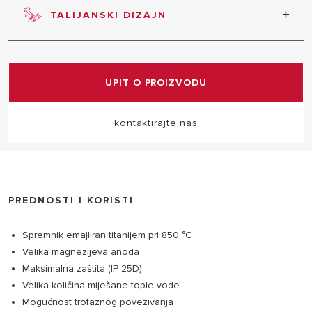
TALIJANSKI DIZAJN
Proizvod odlikuje vrhunski talijanski dizajn.
UPIT O PROIZVODU
kontaktirajte nas
PREDNOSTI I KORISTI
Spremnik emajliran titanijem pri 850 °C
Velika magnezijeva anoda
Maksimalna zaštita (IP 25D)
Velika količina miješane tople vode
Mogućnost trofaznog povezivanja