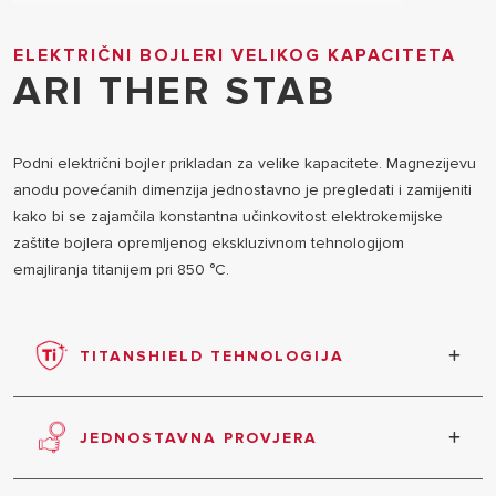
ELEKTRIČNI BOJLERI VELIKOG KAPACITETA
ARI THER STAB
Podni električni bojler prikladan za velike kapacitete. Magnezijevu
anodu povećanih dimenzija jednostavno je pregledati i zamijeniti
kako bi se zajamčila konstantna učinkovitost elektrokemijske
zaštite bojlera opremljenog ekskluzivnom tehnologijom
emajliranja titanijem pri 850 °C.
TITANSHIELD TEHNOLOGIJA
Unutarnji spremnik emajliran titanijem.
JEDNOSTAVNA PROVJERA
Velika inspekcijska prirubnica za lakše održavanje.