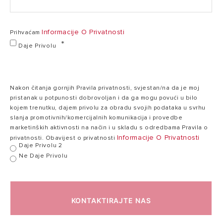
3
Snaga
3 kW
kW
Informacije O Privatnosti
Prihvaćam
Daje Privolu
230
Napon
230 V
V
Nakon čitanja gornjih Pravila privatnosti, svjestan/na da je moj
pristanak u potpunosti dobrovoljan i da ga mogu povući u bilo
Vrijeme
4:26
kojem trenutku, dajem privolu za obradu svojih podataka u svrhu
zagrijavanja (ΔT=
5:54 h:min
h:min
slanja promotivnih/komercijalnih komunikacija i provedbe
45°C)
marketinških aktivnosti na način i u skladu s odredbama Pravila o
Informacije O Privatnosti
privatnosti. Obavijest o privatnosti
Daje Privolu 2
Maksimalna
Ne Daje Privolu
70
radna
70°C
°C
temperatura
KONTAKTIRAJTE NAS
Toplinski gubici
1,88
2,61 kWh/24h
pri 65°C
kWh/24h