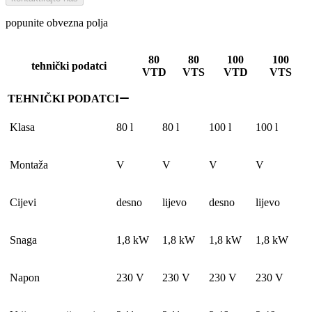
Klima uređaji
Asortiman Ariston klima uređaja jamči idealne temperature za
svačiji ukus. Ariston proizvodi prilagođavaju se svakom domu
zahvaljujući svom elegantnom i diskretnom dizajnu.
Odaberite model koji najbolje odgovara vašim potrebama i
budžetu kako biste maksimalno uživali u svome domu.
Klima uređaji
- svi modeli Klima uređaji