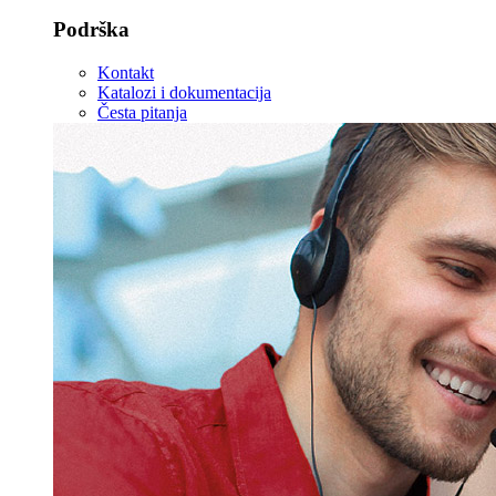
Plinski bojleri
Plinski bojleri
Širok asortiman Ariston plinskih bojlera nudi maksimalnu
toplinsku snagu i veću udobnost uz minimalnu potrošnju
energije. Više od 50 godina, svaki Ariston plinski bojler ima
zajamčenu pouzdanost i dugotrajnu učinkovitost zahvaljujući
korištenju najinovativnijih tehnologija grijanja.
Kondenzacijski bojleri
Kondenzacijski bojleri velike snage
Tradicionalni plinski bojleri
- svi modeli Plinski bojleri