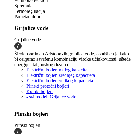
Ventilokonvektori
Spremnici
Termoregulacija
Pametan dom
Grijalice vode
Grijalice vode
Širok asortiman Aristonovih grijalica vode, osmišljen je kako
bi osigurao savršenu kombinaciju visoke učinkovitosti, uštede
energije i talijanskog dizajna.
Električni bojleri malog kapaciteta
Električni bojleri srednjeg kapaciteta
Električni bojleri velikog kapaciteta
Plinski protočni bojleri
Kombi bojleri
- svi modeli Grijalice vode