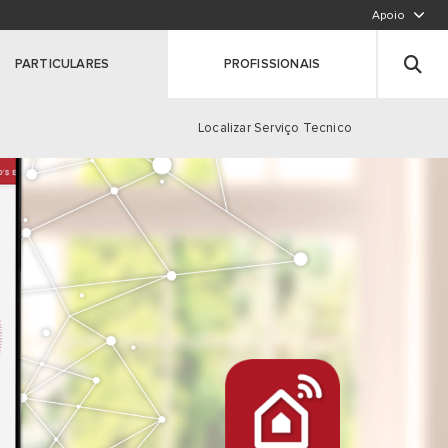
Apoio
LIGUE PARA NÓS,CHAMADA PARA A REDE FIXA N
Deixe seus dados
PARTICULARES
PROFISSIONAIS
Registe o seu produto
Clique aqui
Localizar Serviço Tecnico
S