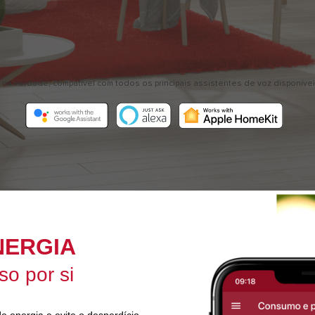
, na verdade, compatível com todos os principais assistentes de voz disponíve
NERGIA
so por si