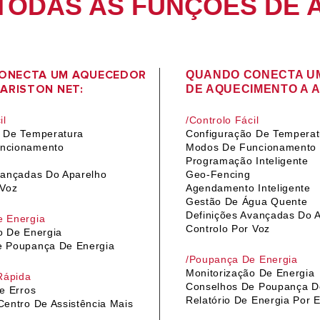
TODAS AS FUNÇÕES DE A
ONECTA UM AQUECEDOR
QUANDO CONECTA U
 ARISTON NET:
DE AQUECIMENTO A A
il
/Controlo Fácil
o De Temperatura
Configuração De Temperat
ncionamento
Modos De Funcionamento
o
Programação
Inteligente
vançadas Do Aparelho
Geo-Fencing
 Voz
Agendamento Inteligente
Gestão De Água Quente
Definições Avançadas Do 
e Energia
Controlo Por Voz
o De Energia
e Poupança De Energia
/Poupança De Energia
Monitorização De Energia
 Rápida
Conselhos De Poupança D
e Erros
Relatório De Energia Por E
Centro De Assistência Mais