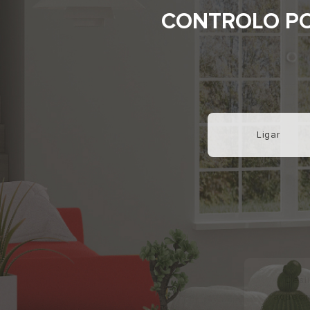
CONTROLO PO
Ligar
Desli
aqueci