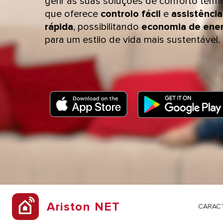
gerir as suas soluções de conforto térm
que oferece
controlo fácil
e
assistência
ESQUENTADORES
rápida
, possibilitando
economia de ener
SMART HOME
para um estilo de vida mais sustentável.
TODOS OS
Ariston NET
CARACT