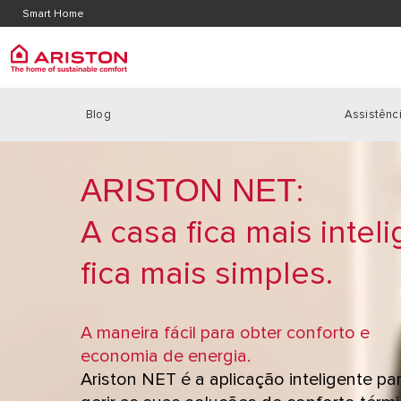
Contacte-nos
Localiz
Smart Home
Area de Download
Blog
Assistênci
ARISTON GROUP
PRODUCTS | CATEGORIES
Caldei
MARCA ARISTON
CALDEIRAS
CALDEIRA
ARISTON NET
:
O GRUPO
BOMBAS DE CALOR
CALDEIRA
TRABALHA CONNOSCO
A casa fica mais inteli
SOLAR
CALDEIRAS
fica mais simples.
REGULAÇÃO
POTÊNCIA
TERMOACUMULADORES
A maneira fácil para obter conforto e
AR CONDICIONADO E DESUMIDIFICADORES
economia de energia
.
ACUMULADORES A GÀS
Ariston NET é a aplicação inteligente pa
AR CONDICIONADO