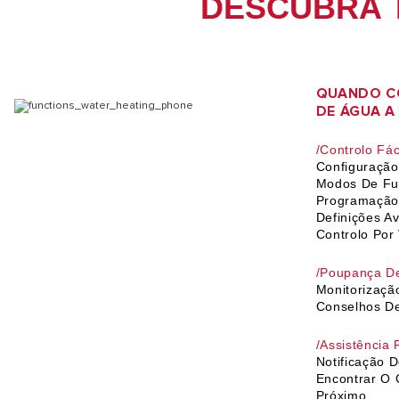
DESCUBRA 
QUANDO C
DE ÁGUA A
/Controlo Fác
Configuraçã
Modos De Fu
Programaçã
Definições A
Controlo Por
/Poupança D
Monitorizaçã
Conselhos D
/Assistência
Notificação D
Encontrar O 
Próximo