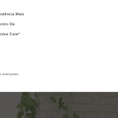
istência Mais
entro De
ctive Care*
es avançadas