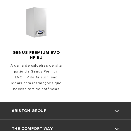
GENUS PREMIUM EVO
HP EU
A gama de caldeiras de alta
potência Genus Premium
EVO HP da Ariston, são
Ideais para instalações que
necessitem de potências
elevadas, como grandes
superfícies ou complexos
residências. Criadas para
ARISTON GROUP
uma gestão simples e
inteligente do conforto,
otimizam o rendimento
THE COMFORT WAY
energético e racionalizam