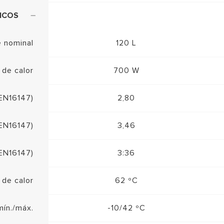
ICOS
 nominal
120 L
 de calor
700 W
EN16147)
2,80
EN16147)
3,46
(EN16147)
3:36
de calor
62 ºC
mín./máx.
-10/42 ºC