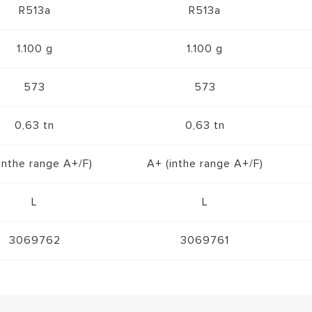
R513a
R513a
1.100 g
1.100 g
573
573
0,63 tn
0,63 tn
inthe range A+/F)
A+ (inthe range A+/F)
L
L
3069762
3069761