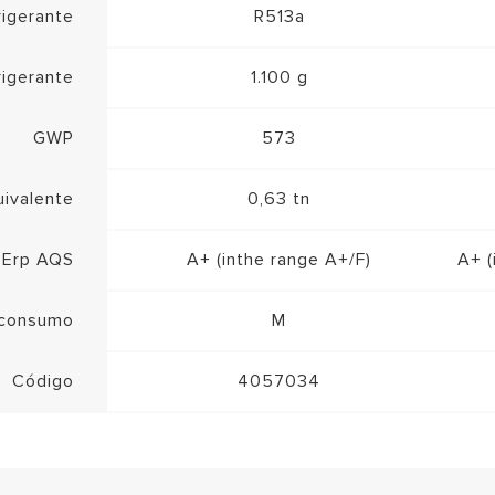
rigerante
R513a
rigerante
1.100 g
GWP
573
ivalente
0,63 tn
 Erp AQS
A+ (inthe range A+/F)
A+ (
e consumo
M
Código
4057034