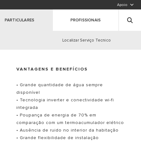
Apoio
LIGUE PARA NÓS,CHAMADA PARA A REDE FIXA N
Deixe seus dados
PARTICULARES
PROFISSIONAIS
Registe o seu produto
Clique aqui
Localizar Serviço Tecnico
VANTAGENS E BENEFÍCIOS
S
• Grande quantidade de água sempre
disponível
• Tecnologia inverter e conectividade wi-fi
integrada
• Poupança de energia de 70% em
comparação com um termoacumulador elétrico
• Ausência de ruido no interior da habitação
• Grande flexibilidade de instalação