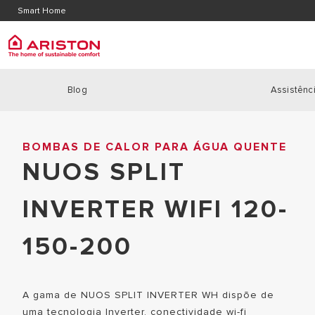
Contacte-nos
Localiz
Smart Home
Area de Download
Blog
Assistênci
ARISTON GROUP
Caldei
PRODUCTS | CATEGORIES
Home
|
Bombas De Calor Para Água Quente
|
nuos split inverter 
MARCA ARISTON
CALDEIRA
BOMBAS DE CALOR PARA ÁGUA QUENTE
CALDEIRAS
O GRUPO
NUOS SPLIT
CALDEIRA
BOMBAS DE CALOR
TRABALHA CONNOSCO
CALDEIRAS
SOLAR
INVERTER WIFI 120-
POTÊNCIA
REGULAÇÃO
150-200
TERMOACUMULADORES
AR CONDICIONADO E DESUMIDIFICADORES
ACUMULADORES A GÀS
A gama de NUOS SPLIT INVERTER WH dispõe de
uma tecnologia Inverter, conectividade wi-fi