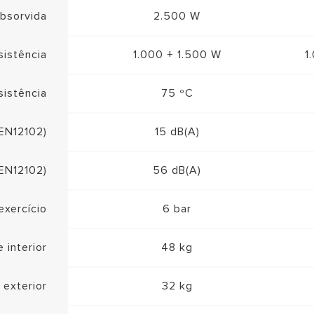
absorvida
2.500 W
sistência
1.000 + 1.500 W
1
sistência
75 ºC
(EN12102)
15 dB(A)
(EN12102)
56 dB(A)
exercício
6 bar
 interior
48 kg
 exterior
32 kg