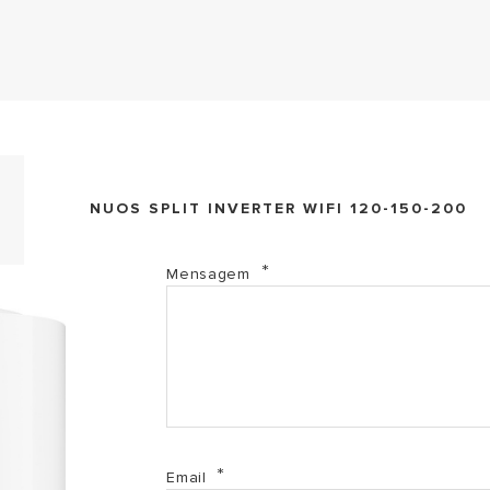
BIM file
NUOS SPLIT INVERTER WIFI 120-150-200
1. Ficha técnica NUOS SPLIT INVERTER WIFI (PDF, 94
Mensagem
2. Manual NUOS SPLIT INVERTER ER WIFI (PDF, 3.24 
3.1 Etiqueta energética NUOS SPLIT INVERTER ER WIF
3.2 Etiqueta energética NUOS SPLIT INVERTER ER WIF
Email