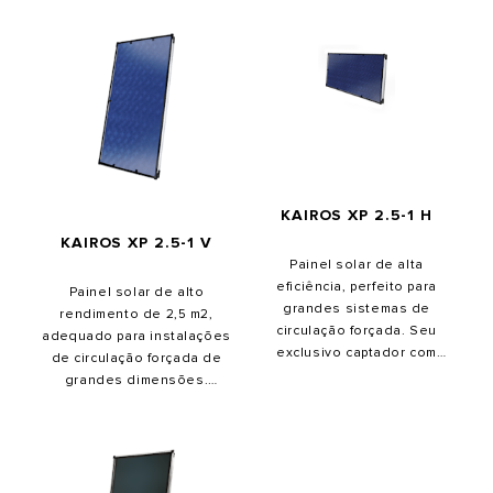
KAIROS XP 2.5-1 H
KAIROS XP 2.5-1 V
Painel solar de alta
eficiência, perfeito para
Painel solar de alto
grandes sistemas de
rendimento de 2,5 m2,
circulação forçada. Seu
adequado para instalações
exclusivo captador com
de circulação forçada de
seletiva superfície azul e
grandes dimensões.
seu vidro temperado
Instalação fácil. Graças a
altamente transparente
quatro ligações hidráulicas,
garantem a máxima captação
com a possibilidade de
de energia solar. Graças ao
envio e retorno do mesmo
uso de alta tecnologia de
lado, pode ser instalado