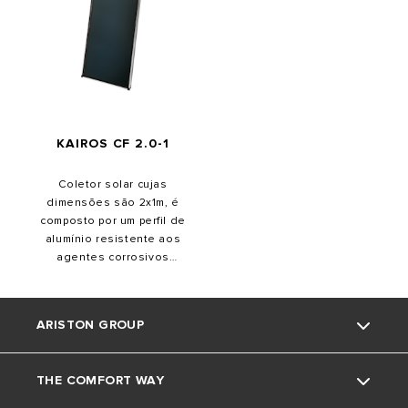
conexão, o Kairos XP 2.5-1 H
numa única fileira até 10
é extremamente fácil de
coletores em paralelo, o
instalar
que permite a máxima
flexibilidade de instalação.
KAIROS CF 2.0-1
Coletor solar cujas
dimensões são 2x1m, é
composto por um perfil de
alumínio resistente aos
agentes corrosivos
ambientais, 4mm de vidro
temperado anti-reflexo, anti-
granizo e titânio revestido
ARISTON GROUP
com óxido absorvente
altamente selado, está
desenhado e dimensionado
THE COMFORT WAY
para otimizar o
Marca Ariston
funcionamento nas