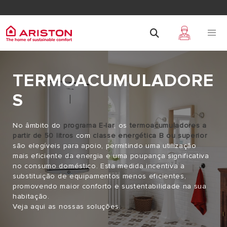
TERMOACUMULADORE
S
No âmbito do
programa E-lar
, os
termoacumuladores a
partir de 50 litros
com
classe energética B ou superior
são elegíveis para apoio, permitindo uma utilização
mais eficiente da energia e uma poupança significativa
no consumo doméstico. Esta medida incentiva a
substituição de equipamentos menos eficientes,
promovendo maior conforto e sustentabilidade na sua
habitação.
Veja aqui as nossas soluções.