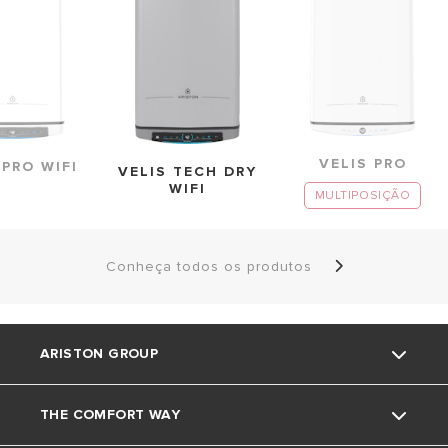
VELIS PRO
 PRO WIFI
VELIS TECH DRY
WIFI
MULTIPOSIÇÃO
Conheça todos os produtos
ARISTON GROUP
THE COMFORT WAY
Marca Ariston