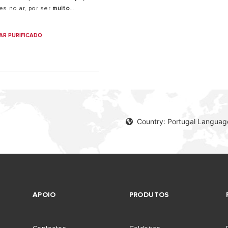
s no ar, por ser
muito
aria
ajuda na secagem de
 Wi-Fi
, para que o possa
AR PURIFICADO
tphone
Country: Portugal Languag
APOIO
PRODUTOS