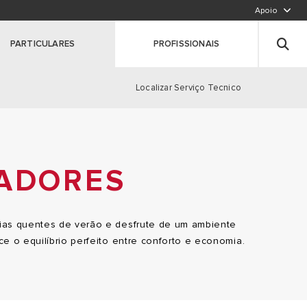
Apoio
LIGUE PARA NÓS,CHAMADA PARA A REDE FIXA N
Deixe seus dados
PARTICULARES
PROFISSIONAIS
Registe o seu produto
Clique aqui
Localizar Serviço Tecnico
CADORES
S
dias quentes de verão e desfrute de um ambiente
 o equilíbrio perfeito entre conforto e economia.