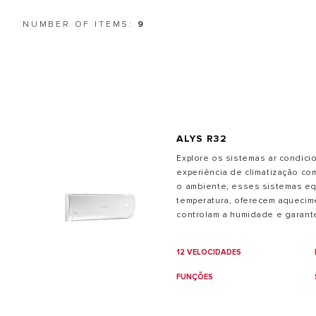
AR CONDICIONADO
NUMBER OF ITEMS:
9
ESQUENTADORES
SMART HOME
ALYS R32
TODOS OS
Explore os sistemas ar condic
experiência de climatização com
o ambiente, esses sistemas eq
temperatura, oferecem aquecim
controlam a humidade e garante
um conforto personalizado em
nosso ar condicionado Mono Sp
12 VELOCIDADES
energética até A+++*
FUNÇÕES