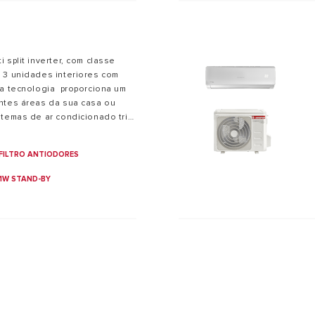
 split inverter, com classe
 3 unidades interiores com
ta tecnologia proporciona um
ntes áreas da sua casa ou
stemas de ar condicionado trial
vel, permitindo-lhe
spaço de forma eficaz e
FILTRO ANTIODORES
1W STAND-BY