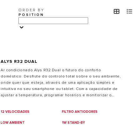
ORDER BY
view
v
VER MAIS
POSITION
ALYS R32 DUAL
Ar condicionado Alys R32 Dual o futuro do conforto
doméstico. Desfrute do controlo total sobre o seu ambiente,
onde quer que esteja, através de uma aplicação simples e
intuitiva no seu smartphone ou tablet. Com a capacidade de
ajustar a temperatura, programar horários e monitorizar o
desempenho do sistema remotamente, garantimos que o seu
conforto está sempre na ponta dos seus dedos. Explore a
12 VELOCIDADES
FILTRO ANTIODORES
conveniência e eficiência dos nossos sistemas Multi Split com
Wi-Fi e eleve o seu estilo de vida para um novo nível de
LOW AMBIENT
1W STAND-BY
conforto. Ar condicionado de parede multi split com classe
energética até A +++*.