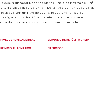
O desumidificador Deos 12 abrange uma área máxima de 31m²
e tem a capacidade de extrair até 12 litros de humidade do ar.
Equipado com um filtro de poeira, possui uma função de
desligamento automático que interrompe o funcionamento
quando o recipiente está cheio, proporcionando-lhe
tranquilidade. A função de reinício automático assegura que,
caso o aparelho pare de forma inesperada devido a uma falha
de energia, ele reiniciará automaticamente com as
NIVEL DE HUMIDADE IDEAL
BLOQUEIO DE DEPÓSITO CHEIO
configurações anteriores quando a energia for restabelecida.
REINÍCIO AUTOMÁTICO
SILENCIOSO