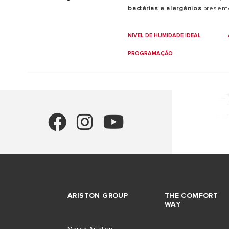
bactérias e alergénios
presente
silencioso,
função
super lavand
roupa e pela sua
conectividade
NIVEL DE HUMIDADE IDEAL
controlar através do seu smar
PROGRAMAÇÃO
ARISTON GROUP
THE COMFORT
WAY