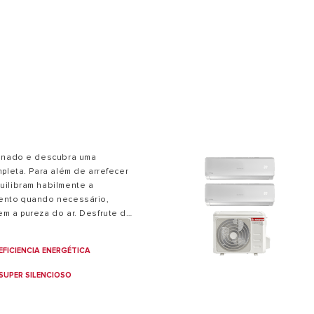
 MODELOS DE CALDEIRAS
ionado e descubra uma
pleta. Para além de arrefecer
uilibram habilmente a
ento quando necessário,
m a pureza do ar. Desfrute de
 todos os momentos com o
lit inverter
com classe
EFICIENCIA ENERGÉTICA
SUPER SILENCIOSO