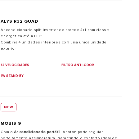
ALYS R32 QUAD
Ar condicionado split inverter de parede 4+1 com classe
energética até A+++*.
Combina 4 unidades interiores com uma unica unidade
exterior
12 VELOCIDADES
FILTRO ANTI-ODOR
1W STAND-BY
NEW
MOBIS 9
Com o
Ar condicionado portátil
Ariston pode regular
perfeitamente a temperatura, garantindo o conforto ideal em