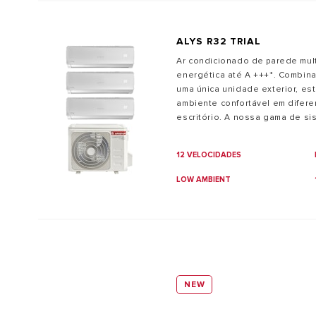
ALYS R32 TRIAL
Ar condicionado de parede multi
energética até A +++*. Combina
uma única unidade exterior, es
ambiente confortável em difere
escritório. A nossa gama de si
oferece flexibilidade incompará
personalizar o clima em cada e
12 VELOCIDADES
económica.
LOW AMBIENT
NEW