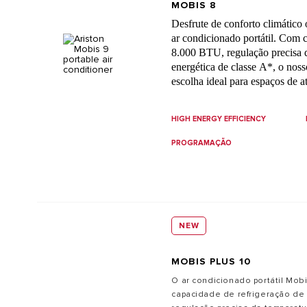
MOBIS 8
Desfrute de conforto climático
ar condicionado portátil. Com 
8.000 BTU, regulação precisa d
energética de classe A*, o nos
escolha ideal para espaços de a
uma interface intuitiva e contro
condicionado oferece o máximo
HIGH ENERGY EFFICIENCY
ambiente interno.
Garanta ago
durante todo o ano!
PROGRAMAÇÃO
NEW
MOBIS PLUS 10
O ar condicionado portátil Mob
capacidade de refrigeração de