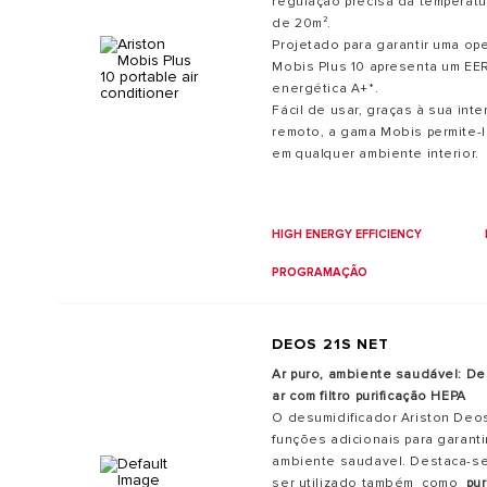
regulação precisa da temperat
de 20m².
Projetado para garantir uma ope
Mobis Plus 10 apresenta um EER
energética A+*.
Fácil de usar, graças à sua inter
remoto, a gama Mobis permite-l
em qualquer ambiente interior.
HIGH ENERGY EFFICIENCY
PROGRAMAÇÃO
DEOS 21S NET
Ar puro, ambiente saudável: Des
ar com filtro purificação HEPA
O desumidificador Ariston Deo
funções adicionais para garant
ambiente saudavel. Destaca-se
ser utilizado também como
pur