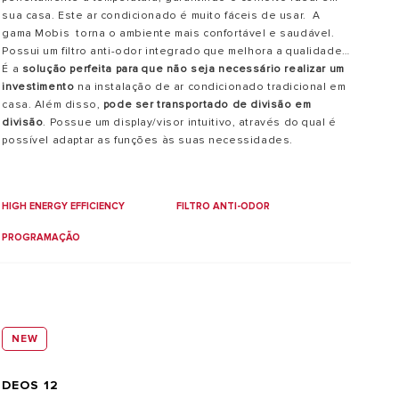
sua casa. Este ar condicionado é muito fáceis de usar. A
gama Mobis torna o ambiente mais confortável e saudável.
Possui um filtro anti-odor integrado que melhora a qualidade
do ar, elimina bactérias e mofo e previne as causas das
É a
solução perfeita para que não seja necessário realizar um
alergias mais comuns, capturando os alérgenos presentes no
investimento
na instalação de ar condicionado tradicional em
ar.
casa. Além disso,
pode ser transportado de divisão em
divisão
. Possue um display/visor intuitivo, através do qual é
possível adaptar as funções às suas necessidades.
HIGH ENERGY EFFICIENCY
FILTRO ANTI-ODOR
PROGRAMAÇÃO
NEW
DEOS 12