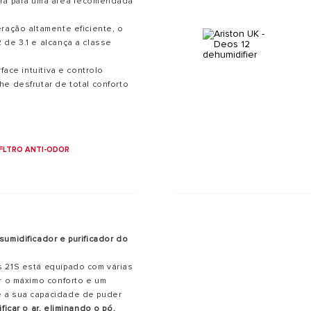
ura para uma área recomendada
ração altamente eficiente, o
 de 3.1 e alcança a classe
face intuitiva e controlo
he desfrutar de total conforto
FLTRO ANTI-ODOR
umidificador e purificador do
s 21S está equipado com várias
ir o máximo conforto e um
 a sua capacidade de puder
ificar o ar, eliminando o pó,