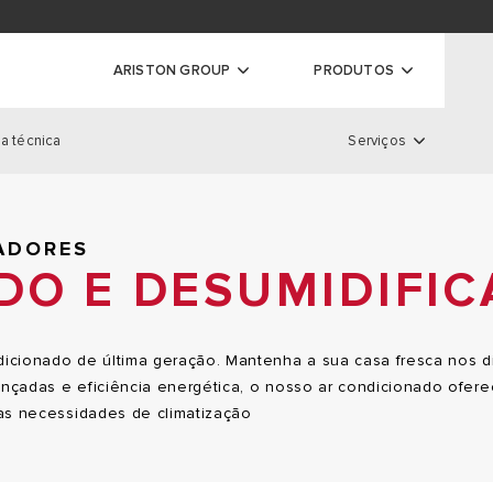
ador de garantias
ARISTON GROUP
PRODUTOS
a técnica
Serviços
ores
ras
Serviços
S DE CONDENSAÇÃO
ADORES
S CONVENCIONAIS
DO E DESUMIDIFI
LOCALIZADOR DE GARANTIA
 DE CONDENSAÇÃO DE ALTA
REGISTO DE GARANTIAS
EXTENSÃO DE GARANTIA
icionado de última geração. Mantenha a sua casa fresca nos 
çadas e eficiência energética, o nosso ar condicionado oferece
uas necessidades de climatização