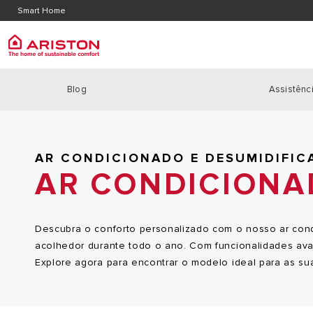
Contacte-nos
Localiz
Smart Home
Area de Download
Blog
Assistênci
ARISTON GROUP
Home
|
Ar condicionado e Desumidificadores
| Ar Condicionado e Desumidificad
Caldei
PRODUCTS | CATEGORIES
MARCA ARISTON
CALDEIRA
CALDEIRAS
AR CONDICIONADO E DESUMIDIFIC
O GRUPO
CALDEIRA
BOMBAS DE CALOR
AR CONDICIONA
TRABALHA CONNOSCO
CALDEIRAS
SOLAR
POTÊNCIA
REGULAÇÃO
Descubra o conforto personalizado com o nosso ar cond
TERMOACUMULADORES
acolhedor durante todo o ano. Com funcionalidades avan
Explore agora para encontrar o modelo ideal para as s
AR CONDICIONADO E DESUMIDIFICADORES
ACUMULADORES A GÀS