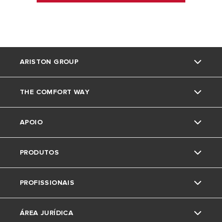
ARISTON GROUP
THE COMFORT WAY
Marca Ariston
APOIO
O grupo
Truques e dicas
PRODUTOS
Trabalha connosco
News
Contactos
PROFISSIONAIS
Area de download
Caldeiras
ÁREA JURÍDICA
Acumuladores
Pedido de Estudo de Aerotermia