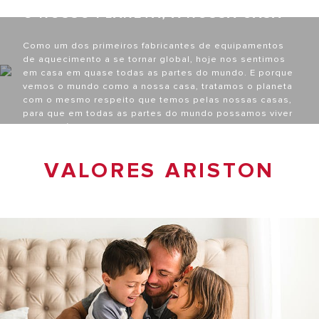
O NOSSO PLANETA, A NOSSA CASA
Como um dos primeiros fabricantes de equipamentos
de aquecimento a se tornar global, hoje nos sentimos
em casa em quase todas as partes do mundo. E porque
vemos o mundo como a nossa casa, tratamos o planeta
com o mesmo respeito que temos pelas nossas casas,
para que em todas as partes do mundo possamos viver
com o máximo conforto.
VALORES ARISTON