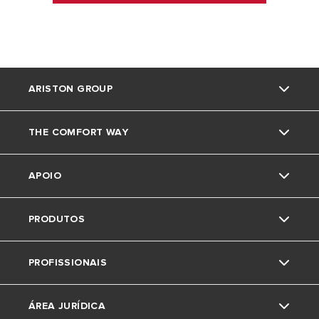
ARISTON GROUP
THE COMFORT WAY
Marca Ariston
APOIO
O grupo
Truques e dicas
PRODUTOS
Trabalha connosco
News
Contactos
PROFISSIONAIS
Area de download
Caldeiras
ÁREA JURÍDICA
Acumuladores
Pedido de Estudo de Aerotermia