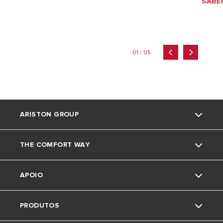
SABE
01 / 05
ARISTON GROUP
THE COMFORT WAY
Marca Ariston
APOIO
O grupo
Truques e dicas
PRODUTOS
Trabalha connosco
News
Contactos