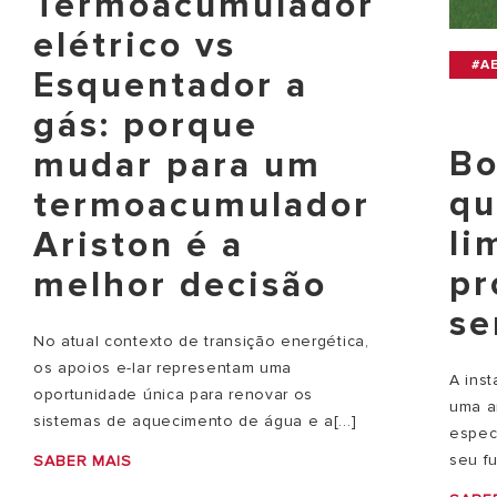
Termoacumulador
elétrico vs
#A
Esquentador a
gás: porque
Bo
mudar para um
qu
termoacumulador
li
Ariston é a
pr
melhor decisão
se
No atual contexto de transição energética,
os apoios e-lar representam uma
A ins
oportunidade única para renovar os
uma a
sistemas de aquecimento de água e a[...]
espec
seu fu
SABER MAIS