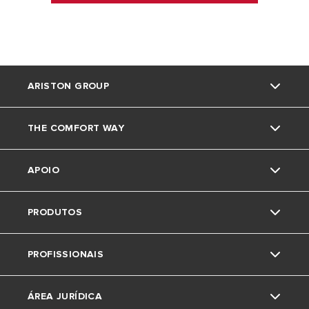
ARISTON GROUP
THE COMFORT WAY
Marca Ariston
APOIO
O grupo
Truques e dicas
PRODUTOS
Trabalha connosco
News
Contactos
PROFISSIONAIS
Area de download
Caldeiras
ÁREA JURÍDICA
Acumuladores
Pedido de Estudo de Aerotermia