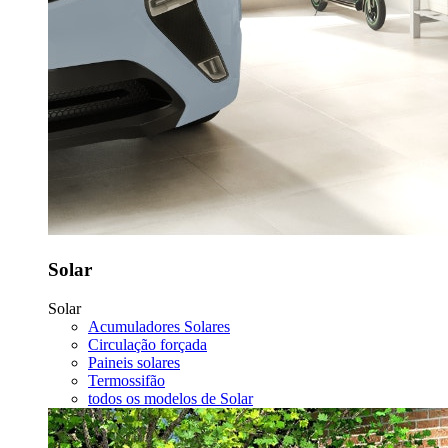
Solar
Solar
Acumuladores Solares
Circulação forçada
Paineis solares
Termossifão
todos os modelos de Solar