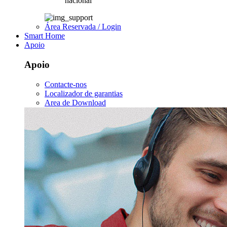
nacional
Área Reservada / Login
Smart Home
Apoio
Apoio
Contacte-nos
Localizador de garantias
Area de Download