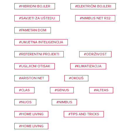
#HIBRIDNI BOJLER
#ELEKTRIČNI BOJLERI
#SAVJETI ZA UŠTEDU
#NIMBUS NET R32
#PAMETAN DOM
#UMJETNA INTELIGENCIJA
#REFERENTNI PROJEKTI
#ODRŽIVOST
#UGLJICNI OTISAK
#KLIMATIZACIJA
#ARISTON NET
#OKOLIŠ
#CLAS
#GENUS
#ALTEAS
#NUOS
#NIMBUS
#HOME LIVING
#TIPS AND TRICKS
#HOME LIVING