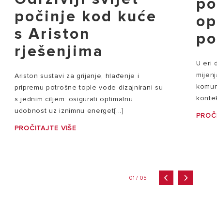
p
počinje kod kuće
op
s Ariston
po
rješenjima
U eri 
mijenj
Ariston sustavi za grijanje, hlađenje i
komun
pripremu potrošne tople vode dizajnirani su
kontek
s jednim ciljem: osigurati optimalnu
udobnost uz iznimnu energet[...]
PROČI
PROČITAJTE VIŠE
01 / 05