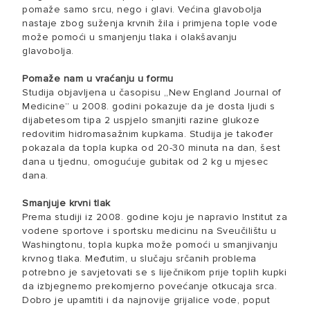
pomaže samo srcu, nego i glavi. Većina glavobolja
nastaje zbog suženja krvnih žila i primjena tople vode
može pomoći u smanjenju tlaka i olakšavanju
glavobolja.
Pomaže nam u vraćanju u formu
Studija objavljena u časopisu „New England Journal of
Medicine” u 2008. godini pokazuje da je dosta ljudi s
dijabetesom tipa 2 uspjelo smanjiti razine glukoze
redovitim hidromasažnim kupkama. Studija je također
pokazala da topla kupka od 20-30 minuta na dan, šest
dana u tjednu, omogućuje gubitak od 2 kg u mjesec
dana.
Smanjuje krvni tlak
Prema studiji iz 2008. godine koju je napravio Institut za
vodene sportove i sportsku medicinu na Sveučilištu u
Washingtonu, topla kupka može pomoći u smanjivanju
krvnog tlaka. Međutim, u slučaju srčanih problema
potrebno je savjetovati se s liječnikom prije toplih kupki
da izbjegnemo prekomjerno povećanje otkucaja srca.
Dobro je upamtiti i da najnovije grijalice vode, poput