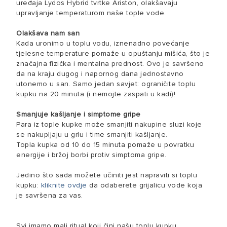
uređaja Lydos Hybrid tvrtke Ariston, olakšavaju
upravljanje temperaturom naše tople vode.
Olakšava nam san
Kada uronimo u toplu vodu, iznenadno povećanje
tjelesne temperature pomaže u opuštanju mišića, što je
značajna fizička i mentalna prednost. Ovo je savršeno
da na kraju dugog i napornog dana jednostavno
utonemo u san. Samo jedan savjet: ograničite toplu
kupku na 20 minuta (i nemojte zaspati u kadi)!
Smanjuje kašljanje i simptome gripe
Para iz tople kupke može smanjiti nakupine sluzi koje
se nakupljaju u grlu i time smanjiti kašljanje.
Topla kupka od 10 do 15 minuta pomaže u povratku
energije i bržoj borbi protiv simptoma gripe.
Jedino što sada možete učiniti jest napraviti si toplu
kupku:
kliknite ovdje
da odaberete grijalicu vode koja
je savršena za vas.
Svi imamo mali ritual koji čini našu toplu kupku