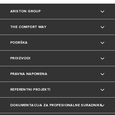
ARISTON GROUP
THE COMFORT WAY
O nama
PODRŠKA
Grupa
Okoliš
PROIZVODI
Karijera
Savjeti i trikovi
Kontakt
PRAVNA NAPOMENA
Uređenje doma
Česta pitanja
Grijalice vode
REFERENTNI PROJEKTI
Katalozi i dokumentacija
Dizalice topline
Privatnost
DOKUMENTACIJA ZA PROFESIONALNE SURADNIKE
Plinski bojleri
Kolačići
Projekti