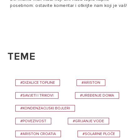
posebnom: ostavite komentar i otkrijte nam koji je vaš!
TEME
#DIZALICE TOPLINE
#ARISTON
#SAVJETI I TRIKOVI
#UREĐENJE DOMA
#KONDENZACIJSKI BOJLERI
#POVEZIVOST
#GRIJANJE VODE
#ARISTON CROATIA
#SOLARNE PLOČE