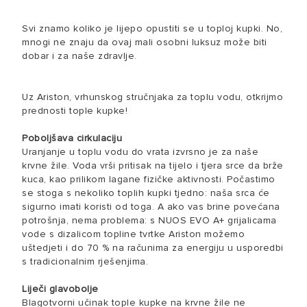
Svi znamo koliko je lijepo opustiti se u toploj kupki. No,
mnogi ne znaju da ovaj mali osobni luksuz može biti
dobar i za naše zdravlje.
Uz Ariston, vrhunskog stručnjaka za toplu vodu, otkrijmo
prednosti tople kupke!
Poboljšava cirkulaciju
Uranjanje u toplu vodu do vrata izvrsno je za naše
krvne žile. Voda vrši pritisak na tijelo i tjera srce da brže
kuca, kao prilikom lagane fizičke aktivnosti. Počastimo
se stoga s nekoliko toplih kupki tjedno: naša srca će
sigurno imati koristi od toga. A ako vas brine povećana
potrošnja, nema problema: s NUOS EVO A+ grijalicama
vode s dizalicom topline tvrtke Ariston možemo
uštedjeti i do 70 % na računima za energiju u usporedbi
s tradicionalnim rješenjima.
Liječi glavobolje
Blagotvorni učinak tople kupke na krvne žile ne