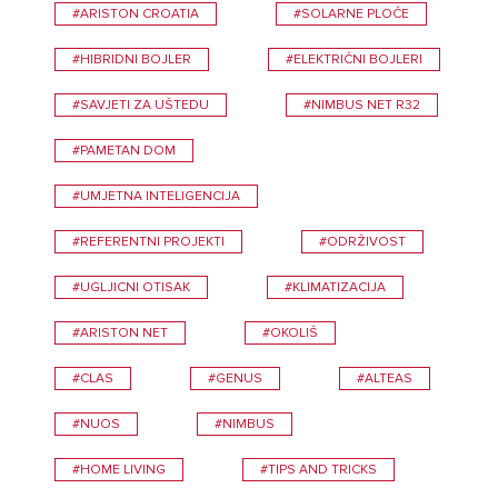
#ARISTON CROATIA
#SOLARNE PLOČE
#HIBRIDNI BOJLER
#ELEKTRIČNI BOJLERI
#SAVJETI ZA UŠTEDU
#NIMBUS NET R32
#PAMETAN DOM
#UMJETNA INTELIGENCIJA
#REFERENTNI PROJEKTI
#ODRŽIVOST
#UGLJICNI OTISAK
#KLIMATIZACIJA
#ARISTON NET
#OKOLIŠ
#CLAS
#GENUS
#ALTEAS
#NUOS
#NIMBUS
#HOME LIVING
#TIPS AND TRICKS