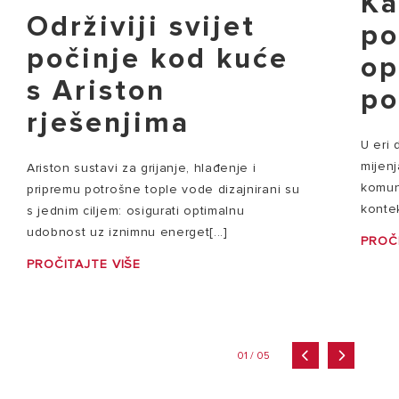
Ka
Održiviji svijet
p
počinje kod kuće
op
s Ariston
po
rješenjima
U eri 
mijenj
Ariston sustavi za grijanje, hlađenje i
komun
pripremu potrošne tople vode dizajnirani su
kontek
s jednim ciljem: osigurati optimalnu
udobnost uz iznimnu energet[...]
PROČI
PROČITAJTE VIŠE
01 / 05