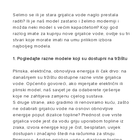
Selimo se ili je stara grijalica vode naglo prestala
raditi? Ili je naš model zastario i želimo moderniji i
možda neki model s većim kapacitetom? Koji god
razlog imate za kupnju nove grijalice vode, ovdje su tri
stvari koje morate imati na umu prilikom izbora
najboljeg modela.
1. Pogledajte razne modele koji su dostupni na tržištu
Plinska, električna, obnovljiva energija ili čak drvo: na
današnjem su tržištu dostupne razne vrste grijalica
vode. Općenito govoreći, ako mijenjate električni ili
plinski model, naš savjet je da odaberete rješenje
koje ne zahtijeva zamjenu cijelog sustava.
S druge strane, ako gradimo ili renoviramo kuću, zašto
ne odabrati grijalicu vode na osnovi obnovljive
energije poput dizalice topline? Prednost ove vrste
grijalica vode jest da vodu griju uporabom topline iz
zraka, izvora energije koji je čist, besplatan, uvijek
dostupan i značajno štedi na računima za struju.
Primjerice, Ariston grijalice vode s dizalicom topline