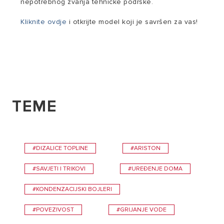
nepotrebnog zvanja tehničke podrške.
Kliknite ovdje
i otkrijte model koji je savršen za vas!
TEME
#DIZALICE TOPLINE
#ARISTON
#SAVJETI I TRIKOVI
#UREĐENJE DOMA
#KONDENZACIJSKI BOJLERI
#POVEZIVOST
#GRIJANJE VODE