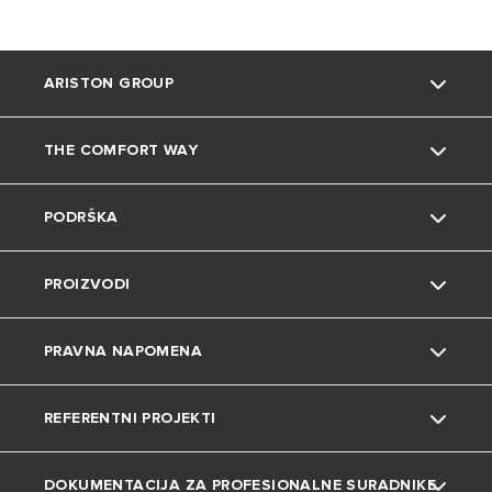
ARISTON GROUP
THE COMFORT WAY
O nama
PODRŠKA
Grupa
Okoliš
PROIZVODI
Karijera
Savjeti i trikovi
Kontakt
PRAVNA NAPOMENA
Uređenje doma
Česta pitanja
Grijalice vode
REFERENTNI PROJEKTI
Katalozi i dokumentacija
Dizalice topline
Privatnost
DOKUMENTACIJA ZA PROFESIONALNE SURADNIKE
Plinski bojleri
Kolačići