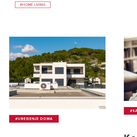
#HOME LIVING
#SA
#UREĐENJE DOMA