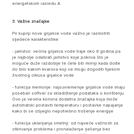
energetskom razredu A.
3. Važne značajke
Pri kupnji nove grijalice vode važno je razmotriti
sljedeće karakteristike:
- jamstvo: većina grijalica vode traje oko 8 godina pa
je najbolje odabrati jamstvo koje pokriva što je
moguće duže razdoblje te ćete biti mirniji kada dođe
do bilo kakvih kvarova koji se mogu dogoditi tijekom
životnog ciklusa grijalice vode
- funkcija memorije: najsuvremenije grijalice vode imaju
poseban softver za skladištenje podataka o korištenju.
Ovo je veoma korisna dodatna značajka koja može
automatski postaviti temperaturu i postavke napajanja
kako bi se izbjeglo nepotrebno trošenje energije
- funkcija uklanjanja smetnji: od najveće važnosti za
otkrivanje problema i pronalaženje rješenja bez