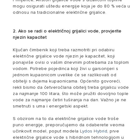
mogu osigurati uštedu energije koja je do 80 % veća u
odnosu na tradicionalne električne grijalice.
2. Ako se radi o električnoj grijalici vode, provjerite
njezin kapacitet
Ključan čimbenik koji treba razmotriti pri odabiru
električne grijalice vode njezin je kapacitet, koji
ponajviše ovisi o vašim dnevnim potrebama za toplom
vodom. Potrebe pojedinca koji živi u garsonijeri s
jednom kupaonicom uvelike će se razlikovati od
obitelji s dvjema kupaonicama. Općenito govoreći,
rekli bismo da četveročlana obitelj treba grijalicu vode
za najmanje 100 litara, što može pružiti dovoljno tople
vode za najmanje četiri tuširanja na dan. Važno je ne
smetnuti s uma i energetski aspekt.
S obzirom na to da električne grijalice vode troše
puno energije, preporučujemo da odaberete veoma
učinkovit model, poput modela
Lydos Hybrid
, prve
električne grijalice vode s hibridnom tehnologijom u