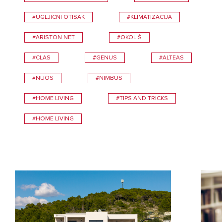
#UGLJICNI OTISAK
#KLIMATIZACIJA
#ARISTON NET
#OKOLIŠ
#CLAS
#GENUS
#ALTEAS
#NUOS
#NIMBUS
#HOME LIVING
#TIPS AND TRICKS
#HOME LIVING