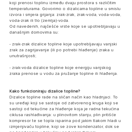
koji prenosi toplinu između dvaju prostora s različitim
temperaturama. Govorimo o dizalicama topline u smislu
izvora i smjera grijanja: zrak-zrak, zrak-voda, voda-voda,
voda-zrak ili tlo (zemlja)-voda.
Od navedenih, najčešće vrste koje se upotrebljavaju u
današnjim domovima su:
- zrak-zrak dizalice topline koje upotrebljavaju vanjski
zrak za zagrijavanje (ili po potrebi hlađenje) zraka u
unutrašnjosti;
- zrak-voda dizalice topline koje energiju vanjskog
zraka prenose u vodu za pružanje topline ili hlađenja.
Kako funkcioniraju dizalice topline?
Dizalice topline rade na sličan način kao hladnjaci. To
su uređaji koji se sastoje od zatvorenog kruga koji se
sastoji od tekućine za hlađenje koja je radna tekućina
ciklusa rashlađivanja: u plinovitom stanju, plin pritišće
kompresor te se topla isparina pod jakim tlakom hladi u
izmjenjivaču topline, koji se zove kondenzator, dok se