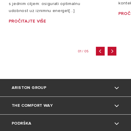
kontek
s jednim ciljem: osigurati optimalnu
udobnost uz iznimnu energet[...]
PROČI
PROČITAJTE VIŠE
01 / 05
ARISTON GROUP
THE COMFORT WAY
O nama
PODRŠKA
Grupa
Okoliš