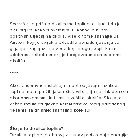
Sve više se priča o dizalicama topline, ali ljudi i dalje
nisu sigurni kako funkcioniraju i kakav je njihov
pozitivan utjecaj na okoliš. Više o tome saznajte uz
Ariston, koji je uvijek predvodilo ponudu rješenja za
grijanje i zagrijavanje vode koja mogu spojiti kućnu
udobnost, uštedu energije i odgovoran odnos prema
okolišu.
*****
Ako se ispravno instaliraju i upotrebljavaju, dizalice
topline mogu pružiti jako učinkovito grijanje i hlađenje u
ekonomskom smislu i smislu zaštite okoliša. Stoga je
važno razumjeti glavne karakteristike ovog određenog
rješenja za grijanje: saznajmo koje su!
Što je to dizalica topline?
Dizalica topline je obnovljiv sustav proizvodnje energije