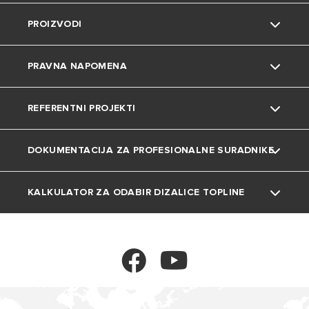
PROIZVODI
Karijera
Savjeti i trikovi
Kontakt
PRAVNA NAPOMENA
Uređenje doma
Česta pitanja
Grijalice vode
REFERENTNI PROJEKTI
Katalozi i dokumentacija
Dizalice topline
Privatnost
DOKUMENTACIJA ZA PROFESIONALNE SURADNIKE
Plinski bojleri
Kolačići
Projekti
Klima uređaji
KALKULATOR ZA ODABIR DIZALICE TOPLINE
Tehnička dokumentacija
Ventilokonvektori
Kalkulator
Spremnici