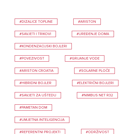
#DIZALICE TOPLINE
#ARISTON
#SAVJETI I TRIKOVI
#UREĐENJE DOMA
#KONDENZACIJSKI BOJLERI
#POVEZIVOST
#GRIJANJE VODE
#ARISTON CROATIA
#SOLARNE PLOČE
#HIBRIDNI BOJLER
#ELEKTRIČNI BOJLERI
#SAVJETI ZA UŠTEDU
#NIMBUS NET R32
#PAMETAN DOM
#UMJETNA INTELIGENCIJA
#REFERENTNI PROJEKTI
#ODRŽIVOST