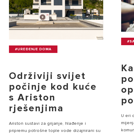
#SA
#UREĐENJE DOMA
Ka
Održiviji svijet
p
počinje kod kuće
op
s Ariston
po
rješenjima
U eri 
mijenj
Ariston sustavi za grijanje, hlađenje i
komun
pripremu potrošne tople vode dizajnirani su