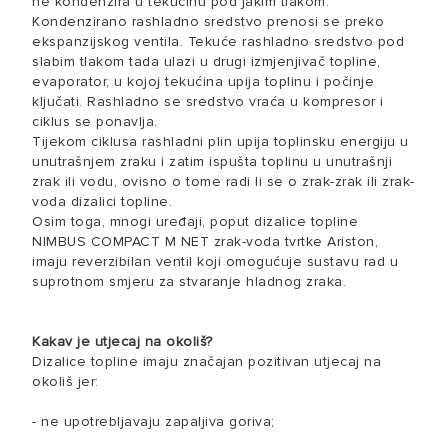
ne kondenzira u tekućinu pod jakim tlakom.
Kondenzirano rashladno sredstvo prenosi se preko
ekspanzijskog ventila. Tekuće rashladno sredstvo pod
slabim tlakom tada ulazi u drugi izmjenjivač topline,
evaporator, u kojoj tekućina upija toplinu i počinje
ključati. Rashladno se sredstvo vraća u kompresor i
ciklus se ponavlja.
Tijekom ciklusa rashladni plin upija toplinsku energiju u
unutrašnjem zraku i zatim ispušta toplinu u unutrašnji
zrak ili vodu, ovisno o tome radi li se o zrak-zrak ili zrak-
voda dizalici topline.
Osim toga, mnogi uređaji, poput dizalice topline
NIMBUS COMPACT M NET zrak-voda tvrtke Ariston,
imaju reverzibilan ventil koji omogućuje sustavu rad u
suprotnom smjeru za stvaranje hladnog zraka.
Kakav je utjecaj na okoliš?
Dizalice topline imaju značajan pozitivan utjecaj na
okoliš jer:
- ne upotrebljavaju zapaljiva goriva;