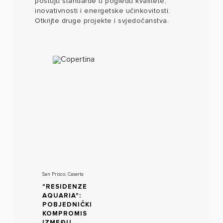
poštuju standarde u pogledu kvalitete,
inovativnosti i energetske učinkovitosti.
Otkrijte druge projekte i svjedočanstva.
San Prisco, Caserta
"RESIDENZE
AQUARIA":
POBJEDNIČKI
KOMPROMIS
IZMEĐU