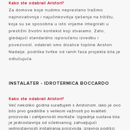
Kako ste odabrali Ariston?
Za domove koje nudimo neprestano tražimo
najinovativnija i najučinkovitija rješenja na tržištu,
koja su se sposobna u isto vrijeme integrirati u
prestižni životni kontekst koji stvaramo. Zato,
gledajući standardno isporučenu izvedbu i
povezivost, odabrali smo dizalice topline Ariston.
Nadalje, podrška tvrtke od ranih faza projekta bila je
odlučujuća.
INSTALATER - IDROTERMICA BOCCARDO
Kako ste odabrali Ariston?
Već nekoliko godina surađujem s Aristonom, iako je ovo
bilo prvo gradilište s velikom važnosti po kvaliteti
proizvoda i zahtjevnosti montaže. Izgradnja sustava bila
je jednostavnija od očekivanog, zahvaljujući
jednostavnosti instaliranja proizvoda, izravnoj podršci