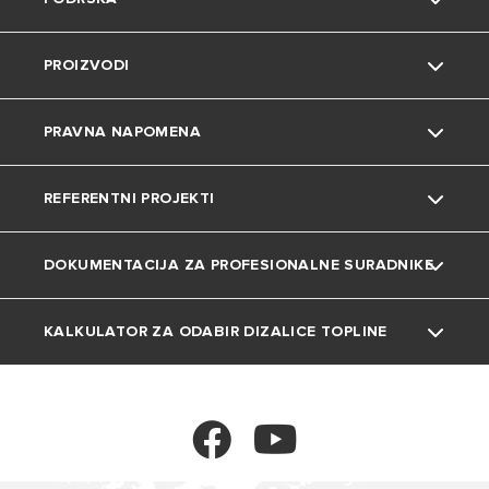
Grupa
Okoliš
PROIZVODI
Karijera
Savjeti i trikovi
Kontakt
PRAVNA NAPOMENA
Uređenje doma
Česta pitanja
Grijalice vode
REFERENTNI PROJEKTI
Katalozi i dokumentacija
Dizalice topline
Privatnost
DOKUMENTACIJA ZA PROFESIONALNE SURADNIKE
Plinski bojleri
Kolačići
Projekti
Klima uređaji
KALKULATOR ZA ODABIR DIZALICE TOPLINE
Tehnička dokumentacija
Ventilokonvektori
Kalkulator
Spremnici