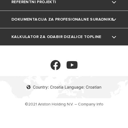
REFERENTNI PROJEKTI
Katalozi i dokumentacija
Dizalice topline
Privatnost
DOKUMENTACIJA ZA PROFESIONALNE SURADNIKE
Plinski bojleri
Kolačići
Projekti
Klima uređaji
KALKULATOR ZA ODABIR DIZALICE TOPLINE
Tehnička dokumentacija
Ventilokonvektori
Kalkulator
Spremnici
Termoregulacija
Country: Croatia Language: Croatian
©2021 Ariston Holding N.V. – Company Info