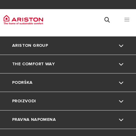
ARISTON GROUP
THE COMFORT WAY
O nama
PODRŠKA
Grupa
Okoliš
PROIZVODI
Karijera
Savjeti i trikovi
Kontakt
PRAVNA NAPOMENA
Uređenje doma
Česta pitanja
Grijalice vode