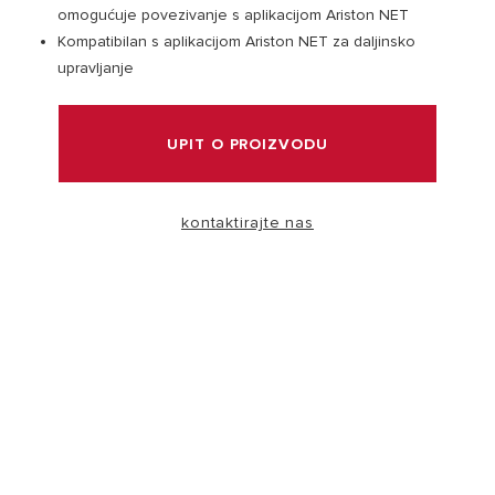
omogućuje povezivanje s aplikacijom Ariston NET
Kompatibilan s aplikacijom Ariston NET za daljinsko
POSJETITE
upravljanje
UPIT O PROIZVODU
Zašto odabrati Ariston grijalicu vode?
kontaktirajte nas
Širok asortiman Aristonovih grijalica vode, osmišljen je
kako bi osigurao savršenu kombinaciju visoke
učinkovitosti, uštede energije i talijanskog dizajna.