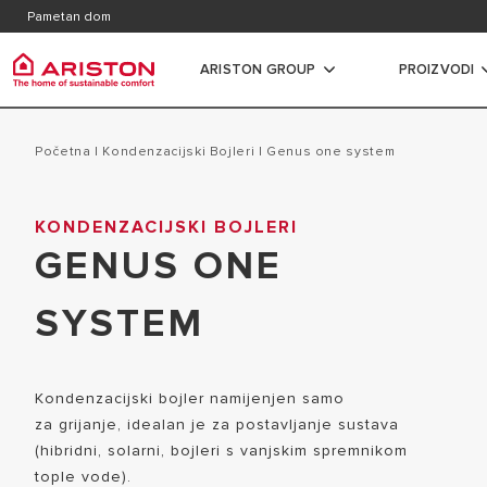
Kontakt
Kataloz
Pametan dom
Česta pitanja
ARISTON GROUP
PROIZVODI
Ariston Group
Grijali
proizvodi | kategorija
Početna
|
Kondenzacijski Bojleri
|
genus one system
O NAMA
ELEKTRIČN
KONDENZACIJSKI BOJLERI
GRIJALICE VODE
KARIJERA
GENUS ONE
ELEKTRIČN
PLINSKI BOJLERI
GRUPA
KAPACITET
DIZALICE TOPLINE
SYSTEM
ELEKTRIČNI
KLIMA UREĐAJI
KAPACITET
VENTILOKONVEKTORI
Kondenzacijski bojler namijenjen samo
PLINSKI P
SPREMNICI
za grijanje, idealan je za postavljanje sustava
KOMBI BOJ
(hibridni, solarni, bojleri s vanjskim spremnikom
TERMOREGULACIJA
tople vode).