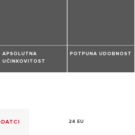
APSOLUTNA
POTPUNA UDOBNOST
UČINKOVITOST
ODATCI
24 EU