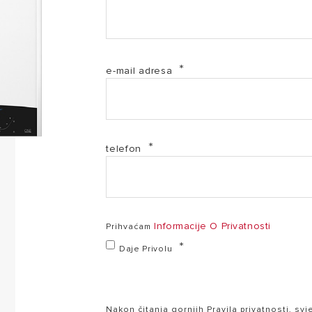
Genus One System_upustva za instalaciju i održavan
e-mail adresa
Genus One System_uputstva za korištenje (PDF, 3.9
telefon
Informacije O Privatnosti
Prihvaćam
Daje Privolu
Nakon čitanja gornjih Pravila privatnosti, sv