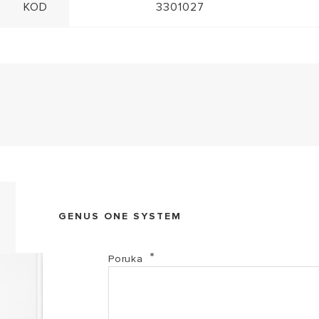
KOD
3301027
EL-2017-3301027 (PDF, 105.93 kb)
GENUS ONE SYSTEM
EL-2017-3301028 (PDF, 106.70 kb)
Poruka
EL-2017-3301029 (PDF, 106.12 kb)
Genus One System - Izjava o sukladnosti (PDF, 516.4