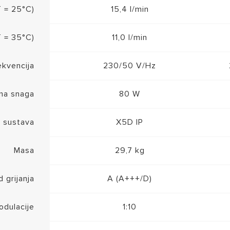
 = 25°C)
15,4 l/min
 = 35°C)
11,0 l/min
ekvencija
230/50 V/Hz
čna snaga
80 W
g sustava
X5D IP
Masa
29,7 kg
 grijanja
A (A+++/D)
dulacije
1:10