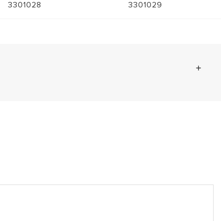
3301028
3301029
8 kb)