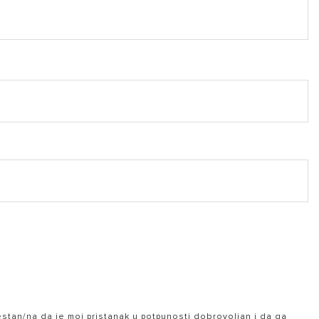
je (PDF, 20.52 mb)
3 mb)
jestan/na da je moj pristanak u potpunosti dobrovoljan i da ga