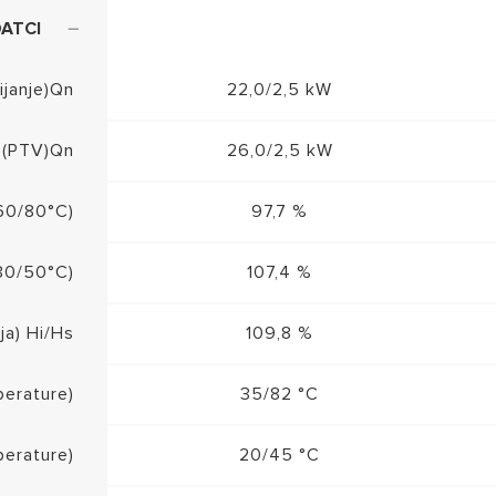
DATCI
ijanje)Qn
22,0/2,5 kW
e (PTV)Qn
26,0/2,5 kW
(60/80°C)
97,7 %
(30/50°C)
107,4 %
ja) Hi/Hs
109,8 %
perature)
35/82 °C
perature)
20/45 °C