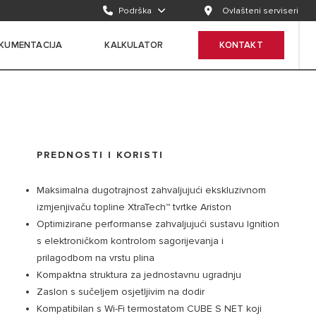
Podrška
Ovlašteni serviseri
KUMENTACIJA
KALKULATOR
KONTAKT
PREDNOSTI I KORISTI
Maksimalna dugotrajnost zahvaljujući ekskluzivnom
izmjenjivaču topline XtraTech™ tvrtke Ariston
Optimizirane performanse zahvaljujući sustavu Ignition
s elektroničkom kontrolom sagorijevanja i
prilagodbom na vrstu plina
Kompaktna struktura za jednostavnu ugradnju
Zaslon s sučeljem osjetljivim na dodir
Kompatibilan s Wi-Fi termostatom CUBE S NET koji