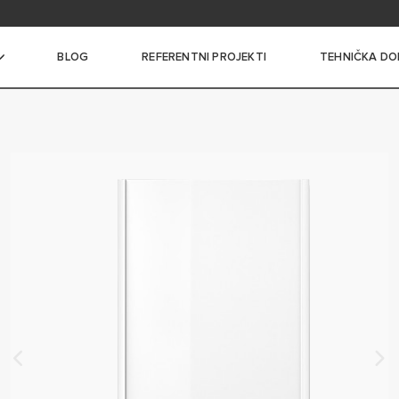
i i dokumentacija
BLOG
REFERENTNI PROJEKTI
TEHNIČKA DO
ce vode
I BOJLERI MALOG KAPACITETA
I BOJLERI SREDNJEG
A
 BOJLERI VELIKOG
A
ROTOČNI BOJLERI
LERI