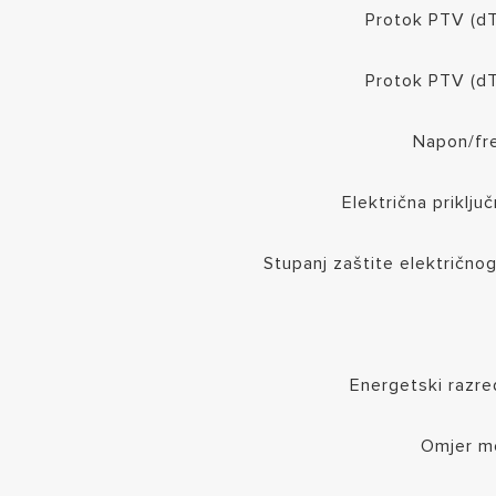
Protok PTV (dT
Protok PTV (dT
Napon/fr
Električna priklju
Stupanj zaštite električno
Energetski razred
Omjer mo