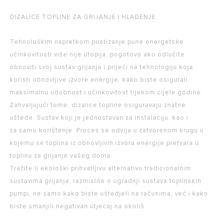
DIZALICE TOPLINE ZA GRIJANJE I HLAĐENJE
Tehnološkim napretkom postizanje pune energetske
učinkovitosti više nije utopija, pogotovo ako odlučite
obnoviti svoj sustav grijanja i prijeći na tehnologiju koja
koristi obnovljive izvore energije, kako biste osigurali
maksimalnu udobnost i učinkovitost tijekom cijele godine.
Zahvaljujući tome, dizalice topline osiguravaju znatne
uštede. Sustav koji je jednostavan za instalaciju, kao i
za samo korištenje. Proces se odvija u zatvorenom krugu u
kojemu se toplina iz obnovljivih izvora energije pretvara u
toplinu za grijanje vašeg doma.
Tražite li ekološki prihvatljivu alternativu tradicionalnim
sustavima grijanja, razmislite o ugradnji sustava toplinskih
pumpi, ne samo kako biste uštedjeli na računima, već i kako
biste smanjili negativan utjecaj na okoliš.