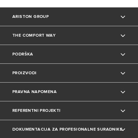
ARISTON GROUP
THE COMFORT WAY
O nama
PODRŠKA
Grupa
Okoliš
PROIZVODI
Karijera
Savjeti i trikovi
Kontakt
PRAVNA NAPOMENA
Uređenje doma
Česta pitanja
Grijalice vode
REFERENTNI PROJEKTI
Katalozi i dokumentacija
Dizalice topline
Privatnost
DOKUMENTACIJA ZA PROFESIONALNE SURADNIKE
Plinski bojleri
Kolačići
Projekti