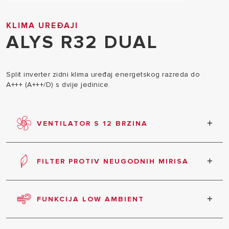
KLIMA UREĐAJI
ALYS R32 DUAL
Split inverter zidni klima uređaj energetskog razreda do
A+++ (A+++/D) s dvije jedinice.
VENTILATOR S 12 BRZINA
Proizvod ima ukupno 12 brzina: tri podesive brzine
uz tri podrazine i brzine funkcija odvlaživača, turbo i
FILTER PROTIV NEUGODNIH MIRISA
utišavanja.
Eliminira bakterije i plijesni te sprječava uzročnike
najčešćih alergija, hvatajući alergene prisutne u
FUNKCIJA LOW AMBIENT
zraku i razbijajući njihovu strukturu.
Funkcija Low Ambient Cooling za hlađenje.