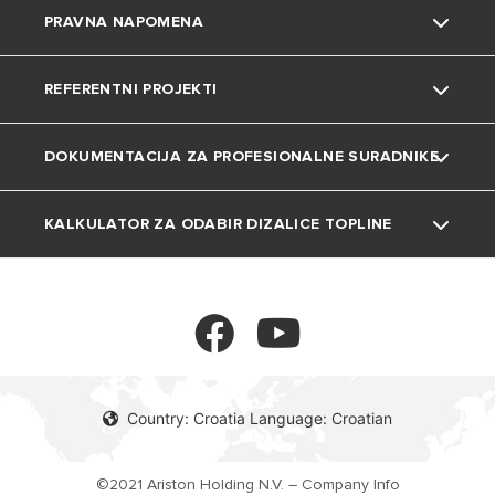
PRAVNA NAPOMENA
Uređenje doma
Česta pitanja
Grijalice vode
REFERENTNI PROJEKTI
Katalozi i dokumentacija
Dizalice topline
Privatnost
DOKUMENTACIJA ZA PROFESIONALNE SURADNIKE
Plinski bojleri
Kolačići
Projekti
Klima uređaji
KALKULATOR ZA ODABIR DIZALICE TOPLINE
Tehnička dokumentacija
Ventilokonvektori
Kalkulator
Spremnici
Termoregulacija
Country: Croatia Language: Croatian
©2021 Ariston Holding N.V. – Company Info