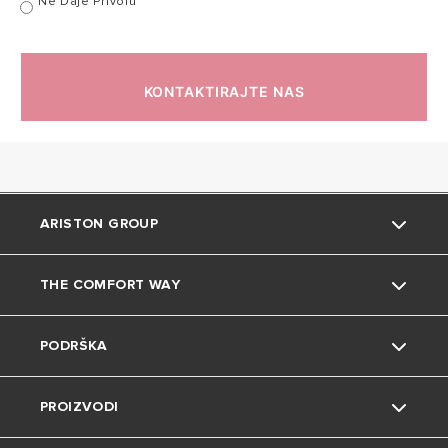
Ne Daje Privolu
KONTAKTIRAJTE NAS
ARISTON GROUP
THE COMFORT WAY
O nama
PODRŠKA
Grupa
Okoliš
PROIZVODI
Karijera
Savjeti i trikovi
Kontakt