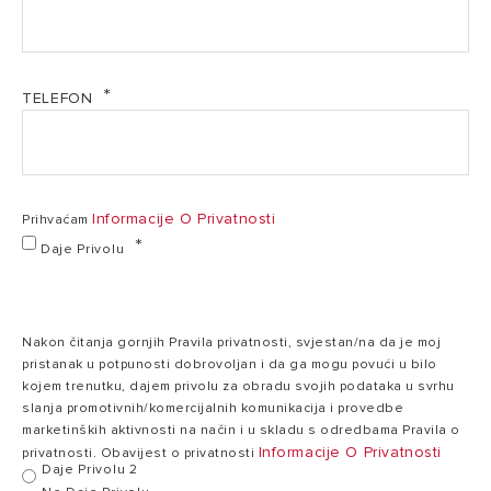
1,25
Projektantske podloge - Klima uredjaji Multi
kg
Standardna
Unutarnje Zidne (PDF, 138.01 kb)
/
količina
0,84
rashladnog
Projektantske podloge - Klima uredjaji Multi Vanjske
t
TELEFON
sredstva
(PDF, 215.37 kb)
CO2
eq
TEHNIČKE
ZNAČAJKE
Informacije O Privatnosti
Prihvaćam
Daje Privolu
TEŽINE I DIMENZIJE
ZNAČAJKE
POVEZANE S
UGRADNJOM
Nakon čitanja gornjih Pravila privatnosti, svjestan/na da je moj
pristanak u potpunosti dobrovoljan i da ga mogu povući u bilo
ALYS R32 DUAL C
kojem trenutku, dajem privolu za obradu svojih podataka u svrhu
50
slanja promotivnih/komercijalnih komunikacija i provedbe
marketinških aktivnosti na način i u skladu s odredbama Pravila o
Informacije O Privatnosti
privatnosti. Obavijest o privatnosti
Daje Privolu 2