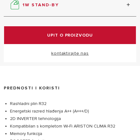
1W STAND-BY
Stand-by način rada za optimizaciju potrošnje do
80%.
UPIT O PROIZVODU
kontaktirajte nas
PREDNOSTI I KORISTI
Rashladni plin R32
Energetski razred hlađenja A++ (A+++/D)
2D INVERTER tehnologija
Kompatibilan s kompletom Wi-Fi ARISTON CLIMA R32
Memory funkcija