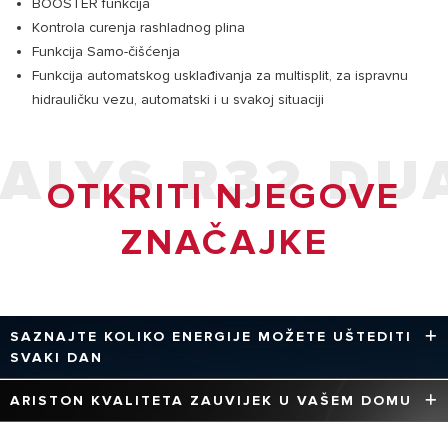
BOOSTER funkcija
Kontrola curenja rashladnog plina
Funkcija Samo-čišćenja
Funkcija automatskog usklađivanja za multisplit, za ispravnu
hidrauličku vezu, automatski i u svakoj situaciji
ALYS R32 DU
OTKRITI NJEGOVE
ZNAČAJKE
SAZNAJTE KOLIKO ENERGIJE MOŽETE UŠTEDITI
SVAKI DAN
Ariston tehnologije optimiziraju rad proizvoda kako bi se
ARISTON KVALITETA ZAUVIJEK U VAŠEM DOMU
što više smanjila potrošnja energije i emisije, uvijek
ispred vremena u skladu s europskim propisima.
* 100% JAMČI ARISTON