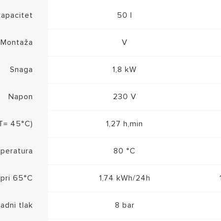
kapacitet
50 l
Montaža
V
Snaga
1,8 kW
Napon
230 V
ΔT= 45°C)
1,27 h,min
peratura
80 °C
 pri 65°C
1,74 kWh/24h
adni tlak
8 bar