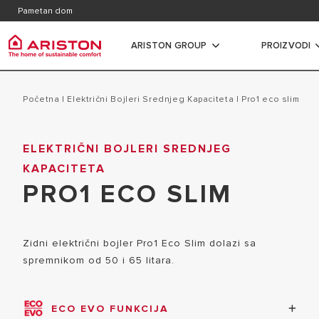
Kontakt
Kataloz
Pametan dom
Česta pitanja
ARISTON GROUP
PROIZVODI
Ariston Group
Grijali
proizvodi | kategorija
Početna
|
Električni Bojleri Srednjeg Kapaciteta
|
pro1 eco slim
O NAMA
ELEKTRIČN
ELEKTRIČNI BOJLERI SREDNJEG
GRIJALICE VODE
KARIJERA
KAPACITETA
ELEKTRIČN
PLINSKI BOJLERI
GRUPA
PRO1 ECO SLIM
KAPACITET
DIZALICE TOPLINE
ELEKTRIČNI
KLIMA UREĐAJI
Zidni električni bojler Pro1 Eco Slim dolazi sa
KAPACITET
VENTILOKONVEKTORI
spremnikom od 50 i 65 litara.
PLINSKI P
SPREMNICI
KOMBI BOJ
TERMOREGULACIJA
ECO EVO FUNKCIJA