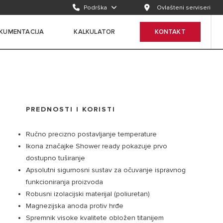
Podrška
Ovlašteni serviseri
KUMENTACIJA
KALKULATOR
KONTAKT
PREDNOSTI I KORISTI
Ručno precizno postavljanje temperature
Ikona značajke Shower ready pokazuje prvo
dostupno tuširanje
Apsolutni sigurnosni sustav za očuvanje ispravnog
funkcioniranja proizvoda
Robusni izolacijski materijal (poliuretan)
Magnezijska anoda protiv hrđe
Spremnik visoke kvalitete obložen titanijem