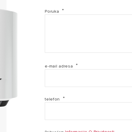
EL-2017-3626461 (PDF, 68.79 kb)
Poruka
EL-2017-3626462 (PDF, 68.69 kb)
Izjava o sukladnosti - PRO1 ECO 50-65-80 V SLIM 1,8
Katalog El. bojleri HRV 05.2025. ZA_WEB (PDF, 18.84
e-mail adresa
Pro1 Eco Slim_uputstva za instalaciju, održavanje i k
telefon
Informacije O Privatnosti