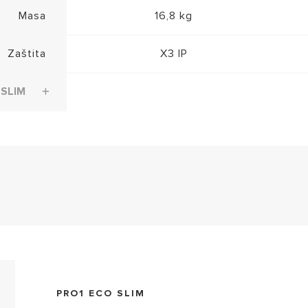
Masa
16,8 kg
Zaštita
X3 IP
 SLIM
EL-2017-3626460 (PDF, 68.71 kb)
PRO1 ECO SLIM