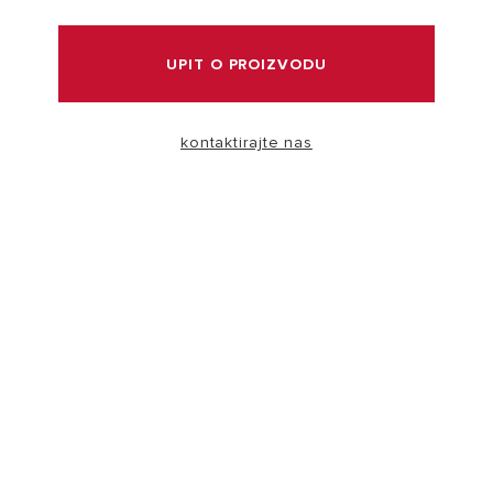
POSJETITE
UPIT O PROIZVODU
kontaktirajte nas
Zašto odabrati Ariston grijalicu vode?
Širok asortiman Aristonovih grijalica vode, osmišljen je
kako bi osigurao savršenu kombinaciju visoke
učinkovitosti, uštede energije i talijanskog dizajna.