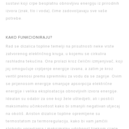
sustavi koji crpe besplatnu obnovljivu energiju iz prirodnih
izvora (zrak, tlo i voda), čime zadovoljavaju sve vaše
potrebe.
KAKO FUNKCIONIRAJU?
Rad se dizalica topline temelji na prisutnosti neke vrste
zatvorenog električnog kruga, u kojemu se cirkulira
rashladna tekućina. Ona prolazi kroz čelični izmjenjivač, koji
joj omogućuje crpljenje energije izvana, a zatim je kroz
ventil prenosi prema spremniku za vodu da se zagrije. Ovim
se prijenosom energije smanjuje apsorpcija električne
energije i velika eksploatacija obnovljivih izvora energije.
Idealan su odabir za one koji žele uštedjeti, ali i postići
maksimalnu učinkovitost kako bi smanjili negativan utjecaj
na okoliš. Ariston dizalice topline opremljene su
termostatom za termoregulaciju, kako bi vam jamčili
slobodu upravljanja i maksimalnu udobnost tijekom cijele