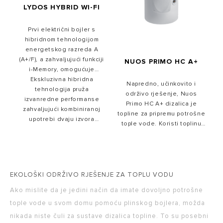
LYDOS HYBRID WI-FI
Prvi električni bojler s
hibridnom tehnologijom
energetskog razreda A
(A+/F), a zahvaljujući funkciji
NUOS PRIMO HC A+
i-Memory, omogućuje
uštedu energije do 50% u
Ekskluzivna hibridna
Napredno, učinkovito i
odnosu na standardni bojler
tehnologija pruža
održivo rješenje, Nuos
izvanredne performanse
energetskog razreda B.
Primo HC A+ dizalica je
zahvaljujući kombiniranoj
topline za pripremu potrošne
upotrebi dvaju izvora
tople vode. Koristi toplinu
energije - električne
zraka kao obnovljivi izvor
energije i obnovljive
energije za postizanje veće
energije dizalice topline.
udobnosti i uštedu na
računima.
EKOLOŠKI ODRŽIVO RJEŠENJE ZA TOPLU VODU
Ako mislite da je jedini način da imate dovoljno potrošne
tople vode u svom domu pomoću plinskog bojlera, možda
nikada niste čuli za sustave dizalica topline. To su posebni