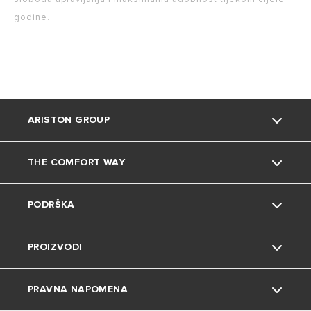
godine.
ARISTON GROUP
THE COMFORT WAY
O nama
PODRŠKA
Grupa
Okoliš
PROIZVODI
Karijera
Savjeti i trikovi
Kontakt
PRAVNA NAPOMENA
Uređenje doma
Česta pitanja
Grijalice vode