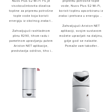
Nuos Plus S2 Wi-Fi FS je
pripremu potrošne tople
visokoučinkovita dizalica
vode, Nuos Plus S2 Wi-Fi,
topline za pripremu potrošne
koristi toplinu apsorbiranu iz
tople vode koja koristi
zraka i pretvara u energiju za
energiju iz okolnog zraka te
grijanje vode, uz što manje
smanjuje potrošnju energije
potrošnje energije. Prvi je
Zahvaljujući Ariston NET
Zahvaljujući rashladnom
do 80% u odnosu na
aplikaciji, svojim sustavom
Aristonov proizvod koji
klasične električne bojlere.
plinu R290, tihom radu i
možete upravljati na daljinu,
koristi rashladno sredstvo
pametnom upravljanju putem
R290, iznimno ekološki
gdje god se nalazite.
Ariston NET aplikacije,
prihvatljiv plin te je neutralan
Pomaže vam također
predstavlja održivo, tiho i
kontrolirati potrošnju
za ozon.
pouzdano rješenje za
energije i uštedjeti novac.
moderne domove.