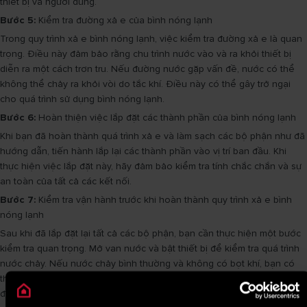
thiết bị và người dùng.
Bước 5:
Kiểm tra đường xả e của bình nóng lạnh
Trong quy trình xả e bình nóng lạnh, việc kiểm tra đường xả e là quan
trọng. Điều này đảm bảo rằng chu trình nước vào và ra khỏi thiết bị
diễn ra một cách trơn tru. Nếu đường nước gặp vấn đề, nước có thể
không thể chảy ra khỏi vòi do tắc khí. Điều này có thể gây trở ngại
cho quá trình sử dụng bình nóng lạnh.
Bước 6:
Hoàn thiện việc lắp đặt các thành phần của bình nóng lạnh
Khi bạn đã hoàn thành quá trình xả e và làm sạch các bộ phận như đã
hướng dẫn, tiến hành lắp lại các thành phần vào vị trí ban đầu. Khi
thực hiện việc lắp đặt này, hãy đảm bảo kiểm tra tính chắc chắn và sự
an toàn của tất cả các kết nối.
Bước 7:
Kiểm tra vận hành trước khi hoàn thành quy trình xả e bình
nóng lạnh
Sau khi đã lắp đặt lại tất cả các bộ phận, bạn cần thực hiện một bước
kiểm tra quan trọng. Mở van nước và bật thiết bị để kiểm tra quá trình
nước chảy. Nếu nước chảy bình thường và không có bọt khí, bạn có
thể tiến hành đóng van nước nóng và kết nối điện cho thiết bị hoạt
động lại.