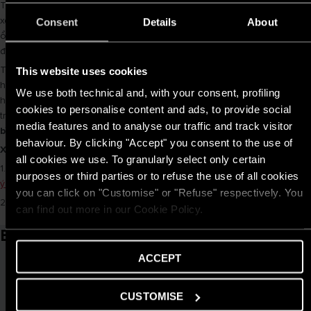
Tiếp theo, chờ đợi cho thiết bị hoạt động một thời gian để kiểm tra
xem nhiệt độ của nước đã đạt mức yêu cầu hay chưa. Nếu nhiệt độ đủ
Consent
Details
About
ổn định và đúng mức thì quá trình xả e và
bảo dưỡng bình nóng lạnh
đã hoàn tất.
Trong quá trình thực hiện nên tuân thủ các hướng dẫn an toàn và tiến
This website uses cookies
hành một cách cẩn thận. Nếu bạn không tự tin về khả năng thực hiện
We use both technical and, with your consent, profiling
hoặc không có kiến thức kỹ thuật cần thiết, hãy xem xét việc tìm sự hỗ
cookies to personalise content and ads, to provide social
trợ từ
kỹ thuật chuyên nghiệp
. Điều này đảm bảo rằng quá trình
xả e
media features and to analyse our traffic and track visitor
bình nóng lạnh
được thực hiện một cách an toàn và hiệu quả.
behaviour. By clicking "Accept" you consent to the use of
Xem thêm các bài viết khác:
all cookies we use. To granularly select only certain
1.
Bình nóng lạnh Ariston bảo hành bao lâu và những điều bạn cần lưu
purposes or third parties or to refuse the use of all cookies
ý khi bảo hành
you can click on "Customise" or "Refuse" respectively. You
2.
Trường hợp cần biết khi thuê thợ sửa bình nóng lạnh
can find out more in our Cookie Policy.
Bài viết liên quan
ACCEPT
CUSTOMISE