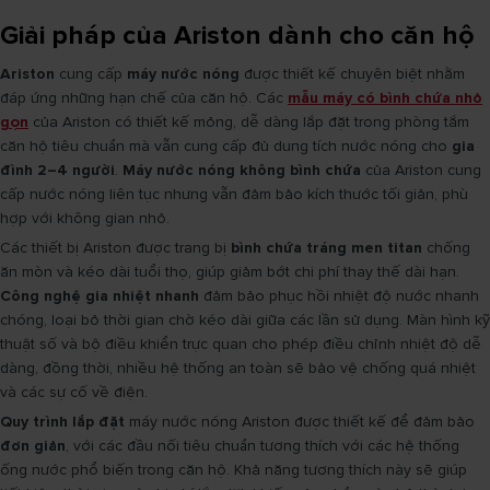
Giải pháp của Ariston dành cho căn hộ
Ariston
cung cấp
máy nước nóng
được thiết kế chuyên biệt nhằm
đáp ứng những hạn chế của căn hộ. Các
mẫu máy có bình chứa nhỏ
gọn
của Ariston có thiết kế mỏng, dễ dàng lắp đặt trong phòng tắm
căn hộ tiêu chuẩn mà vẫn cung cấp đủ dung tích nước nóng cho
gia
đình 2–4 người
.
Máy nước nóng không bình chứa
của Ariston cung
cấp nước nóng liên tục nhưng vẫn đảm bảo kích thước tối giản, phù
hợp với không gian nhỏ.
Các thiết bị Ariston được trang bị
bình chứa tráng men titan
chống
ăn mòn và kéo dài tuổi thọ, giúp giảm bớt chi phí thay thế dài hạn.
Công nghệ gia nhiệt nhanh
đảm bảo phục hồi nhiệt độ nước nhanh
chóng, loại bỏ thời gian chờ kéo dài giữa các lần sử dụng. Màn hình kỹ
thuật số và bộ điều khiển trực quan cho phép điều chỉnh nhiệt độ dễ
dàng, đồng thời, nhiều hệ thống an toàn sẽ bảo vệ chống quá nhiệt
và các sự cố về điện.
Quy trình lắp đặt
máy nước nóng Ariston được thiết kế để đảm bảo
đơn giản
, với các đầu nối tiêu chuẩn tương thích với các hệ thống
ống nước phổ biến trong căn hộ. Khả năng tương thích này sẽ giúp