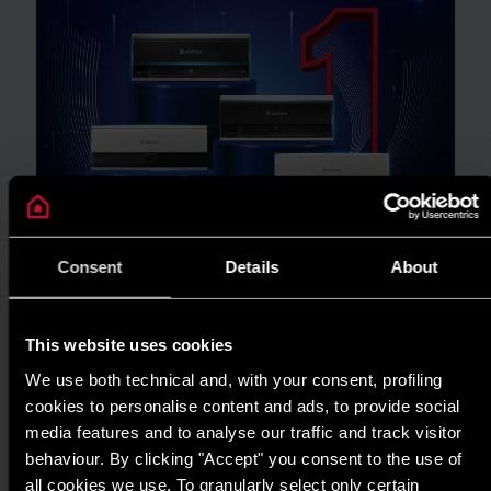
Consent
Details
About
TIN TỨC
This website uses cookies
ARISTON THIẾT LẬP CHUẨN MỰC MỚI
We use both technical and, with your consent, profiling
CHO GIẢI PHÁP NƯỚC NÓNG TẠI GIẢI
cookies to personalise content and ads, to provide social
media features and to analyse our traffic and track visitor
THƯỞNG HIỆU QUẢ NĂNG LƯỢNG 2025
behaviour. By clicking "Accept" you consent to the use of
ĐỌC THÊM
all cookies we use. To granularly select only certain