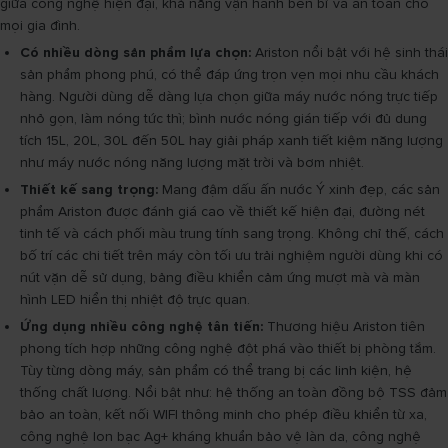
giữa công nghệ hiện đại, khả năng vận hành bền bỉ và an toàn cho
mọi gia đình.
Có nhiều dòng sản phẩm lựa chọn:
Ariston nổi bật với hệ sinh thái
sản phẩm phong phú, có thể đáp ứng trọn vẹn mọi nhu cầu khách
hàng. Người dùng dễ dàng lựa chọn giữa máy nước nóng trực tiếp
nhỏ gọn, làm nóng tức thì; bình nước nóng gián tiếp với đủ dung
tích 15L, 20L, 30L đến 50L hay giải pháp xanh tiết kiệm năng lượng
như máy nước nóng năng lượng mặt trời và bơm nhiệt.
Thiết kế sang trọng:
Mang đậm dấu ấn nước Ý xinh đẹp, các sản
phẩm Ariston được đánh giá cao về thiết kế hiện đại, đường nét
tinh tế và cách phối màu trung tính sang trọng. Không chỉ thế, cách
bố trí các chi tiết trên máy còn tối ưu trải nghiệm người dùng khi có
nút vặn dễ sử dụng, bảng điều khiển cảm ứng mượt mà và màn
hình LED hiển thị nhiệt độ trực quan.
Ứng dụng nhiều công nghệ tân tiến:
Thương hiệu Ariston tiên
phong tích hợp những công nghệ đột phá vào thiết bị phòng tắm.
Tùy từng dòng máy, sản phẩm có thể trang bị các linh kiện, hệ
thống chất lượng. Nổi bật như: hệ thống an toàn đồng bộ TSS đảm
bảo an toàn, kết nối WIFI thông minh cho phép điều khiển từ xa,
công nghệ Ion bạc Ag+ kháng khuẩn bảo vệ làn da, công nghệ