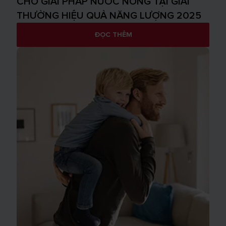
CHO GIẢI PHÁP NƯỚC NÓNG TẠI GIẢI
THƯỞNG HIỆU QUẢ NĂNG LƯỢNG 2025
ĐỌC THÊM