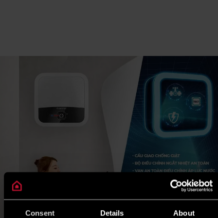
Consent
Details
About