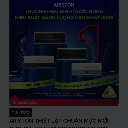
TIN TỨC
ARISTON THIẾT LẬP CHUẨN MỰC MỚI