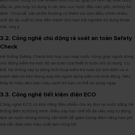
Bình nước nóng có thể đi kèm bơm trợ lực giúp ổn định áp suất nước
đầu ra, phù hợp sử dụng ở các khu vực nước đầu vào yếu, không ổn
định. Chưa kể, sản phẩm thường có thêm vòi sen điều chỉnh nhiều
chế độ áp suất từ nhẹ đến mạnh cho bạn trải nghiệm sử dụng thoải
mái, ưng ý.
3.2. Công nghệ chủ động rà soát an toàn Safety
Check
Hệ thống Safety Check tích hợp vào máy nước nóng giúp người dùng
chủ động kiểm tra mức độ an toàn của thiết bị trước khi sử dụng. Cụ
thể, hệ thống này tự động kích hoạt kiểm tra toàn bộ linh kiện và vi
mạch điện tử bên trong máy khi người dùng bấm nút khởi động. Nếu
thấy tín hiệu đèn báo màu xanh thì bạn có thể sử dụng ngay.
3.3. Công nghệ tiết kiệm điện ECO
Công nghệ ECO có khả năng điều khiển chu kỳ đun lại nước bằng hệ
thống điện tử thông minh. Điều này hạn chế tối đa việc máy tự động
đun lại nước nhưng không cần thiết để giảm lượng điện năng hao phí
mà vẫn đảm bảo hiệu suất làm nóng tốt.