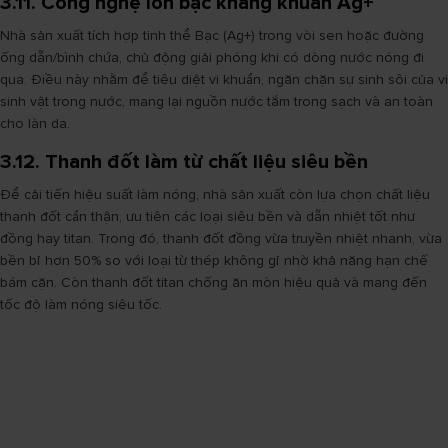
3.11. Công nghệ Ion bạc kháng khuẩn Ag+
Nhà sản xuất tích hợp tinh thể Bạc (Ag+) trong vòi sen hoặc đường
ống dẫn/bình chứa, chủ động giải phóng khi có dòng nước nóng đi
qua. Điều này nhằm để tiêu diệt vi khuẩn, ngăn chặn sự sinh sôi của vi
sinh vật trong nước, mang lại nguồn nước tắm trong sạch và an toàn
cho làn da.
3.12. Thanh đốt làm từ chất liệu siêu bền
Để cải tiến hiệu suất làm nóng, nhà sản xuất còn lựa chọn chất liệu
thanh đốt cẩn thận, ưu tiên các loại siêu bền và dẫn nhiệt tốt như
đồng hay titan. Trong đó, thanh đốt đồng vừa truyền nhiệt nhanh, vừa
bền bỉ hơn 50% so với loại từ thép không gỉ nhờ khả năng hạn chế
bám cặn. Còn thanh đốt titan chống ăn mòn hiệu quả và mang đến
tốc độ làm nóng siêu tốc.