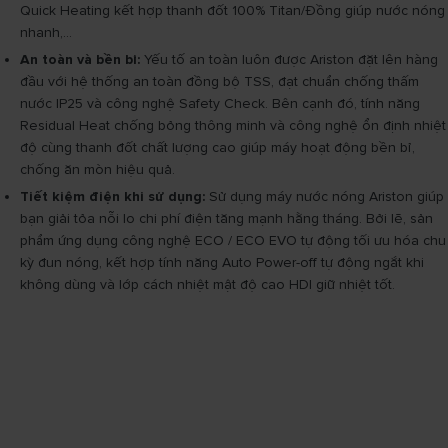
Quick Heating kết hợp thanh đốt 100% Titan/Đồng giúp nước nóng
nhanh,...
An toàn và bền bỉ:
Yếu tố an toàn luôn được Ariston đặt lên hàng
đầu với hệ thống an toàn đồng bộ TSS, đạt chuẩn chống thấm
nước IP25 và công nghệ Safety Check. Bên cạnh đó, tính năng
Residual Heat chống bỏng thông minh và công nghệ ổn định nhiệt
độ cùng thanh đốt chất lượng cao giúp máy hoạt động bền bỉ,
chống ăn mòn hiệu quả.
Tiết kiệm điện khi sử dụng:
Sử dụng máy nước nóng Ariston giúp
bạn giải tỏa nỗi lo chi phí điện tăng mạnh hằng tháng. Bởi lẽ, sản
phẩm ứng dụng công nghệ ECO / ECO EVO tự động tối ưu hóa chu
kỳ đun nóng, kết hợp tính năng Auto Power-off tự động ngắt khi
không dùng và lớp cách nhiệt mật độ cao HDI giữ nhiệt tốt.