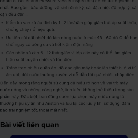
Board of Boiler and Pressure Vessel Inspectors) để có trải nghiệm tốt
nhất. Bao gồm: bảo dưỡng, vệ sinh định kỳ; cài đặt nhiệt độ hợp lý; xả
cặn đều đặn,...
Kiểm tra van xả áp định kỳ 1 - 2 lần/năm giúp giảm bớt áp suất thừa,
chống cháy nổ hiệu quả.
Ưu tiên cài đặt nhiệt độ làm nóng nước ở mức 49 - 60 độ C để hạn
chế nguy cơ bỏng da và tiết kiệm điện năng.
Cân nhắc xả cặn 6 - 12 tháng/lần vì lớp cặn này có thể làm giảm
hiệu suất truyền nhiệt và tốn điện.
Tránh treo nhiều quần áo, đồ đạc gần máy hoặc lắp thiết bị ở vị trí
ẩm ướt, dột nước thường xuyên vì dễ dẫn tới quá nhiệt, chập điện.
Đến đây, mong rằng người sử dụng đã hiểu rõ hơn về vai trò máy
nước nóng và những công nghệ, linh kiện không thể thiếu trong sản
phẩm này. Đặc biệt, bạn đừng quên lựa chọn máy nước nóng từ
thương hiệu uy tín như Ariston và lưu lại các lưu ý khi sử dụng, đảm
bảo trải nghiệm tốt, thoải mái nhất.
Bài viết liên quan