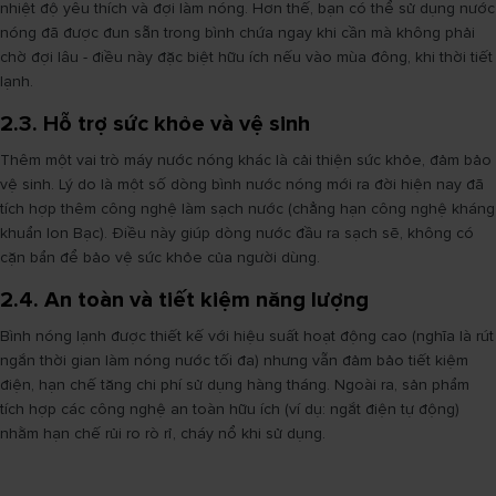
nhiệt độ yêu thích và đợi làm nóng. Hơn thế, bạn có thể sử dụng nước
nóng đã được đun sẵn trong bình chứa ngay khi cần mà không phải
chờ đợi lâu - điều này đặc biệt hữu ích nếu vào mùa đông, khi thời tiết
lạnh.
2.3. Hỗ trợ sức khỏe và vệ sinh
Thêm một vai trò máy nước nóng khác là cải thiện sức khỏe, đảm bảo
vệ sinh. Lý do là một số dòng bình nước nóng mới ra đời hiện nay đã
tích hợp thêm công nghệ làm sạch nước (chẳng hạn công nghệ kháng
khuẩn Ion Bạc). Điều này giúp dòng nước đầu ra sạch sẽ, không có
cặn bẩn để bảo vệ sức khỏe của người dùng.
2.4. An toàn và tiết kiệm năng lượng
Bình nóng lạnh được thiết kế với hiệu suất hoạt động cao (nghĩa là rút
ngắn thời gian làm nóng nước tối đa) nhưng vẫn đảm bảo tiết kiệm
điện, hạn chế tăng chi phí sử dụng hàng tháng. Ngoài ra, sản phẩm
tích hợp các công nghệ an toàn hữu ích (ví dụ: ngắt điện tự động)
nhằm hạn chế rủi ro rò rỉ, cháy nổ khi sử dụng.