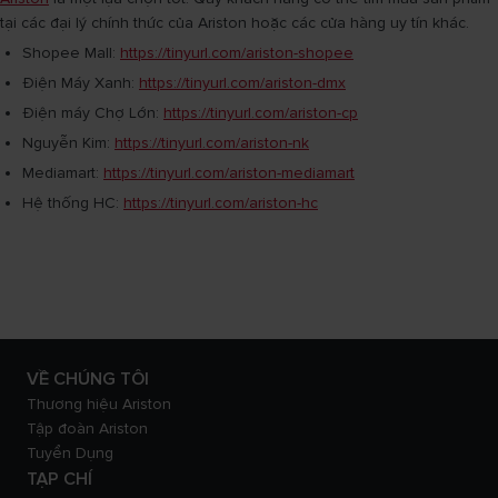
tại các đại lý chính thức của Ariston hoặc các cửa hàng uy tín khác.
Shopee Mall:
https://tinyurl.com/ariston-shopee​
Điện Máy Xanh:
https://tinyurl.com/ariston-dmx
Điện máy Chợ Lớn:
https://tinyurl.com/ariston-cp
Nguyễn Kim:
https://tinyurl.com/ariston-nk
Mediamart:
https://tinyurl.com/ariston-mediamart
Hệ thống HC:
https://tinyurl.com/ariston-hc
VỀ CHÚNG TÔI
Thương hiệu Ariston
Tập đoàn Ariston
Tuyển Dụng
TẠP CHÍ