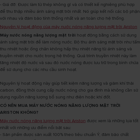
- Giá đỡ: Được làm từ thép không gỉ và có thiết kế nghiêng phù hợp
để thu thập nhiều ánh sáng mặt trời nhất. Nó giúp kết nối các bộ phận
với nhau và đảm bảo tính thống nhất và an toàn cho hệ thống.
Nguyên lý hoạt động của máy nước nóng năng lượng mặt trời Ariston
Máy nước nóng năng lượng mặt trời
hoạt động bằng cách sử dụng
ánh sáng mặt trời để làm nóng nước. Bộ thu ánh sáng mặt trời như tấm
thu nhiệt hoặc ống chân không hấp thụ nhiệt năng từ ánh sáng và
truyền nhiệt cho nước trong hệ thống. Quá trình truyền nhiệt này làm
tăng nhiệt độ nước và sau đó nước nóng được lưu trữ trong bình chứa
để sử dụng cho các nhu cầu sinh hoạt.
Nguyên lý hoạt động này giúp tiết kiệm năng lượng và giảm khí thải
carbon, đồng thời cung cấp nước nóng cho gia đình mà không cần sử
dụng nguồn năng lượng bổ sung như điện hoặc khí đốt.
CÓ NÊN MUA MÁY NƯỚC NÓNG NĂNG LƯỢNG MẶT TRỜI
ARISTON KHÔNG?
Máy nước nóng năng lượng mặt trời Ariston
được xem là những lựa tốt
nhất với những ưu điểm nổi bật sau:
- Sản phẩm được sản xuất 100% theo tiêu chuẩn Ý, đảm bảo chất