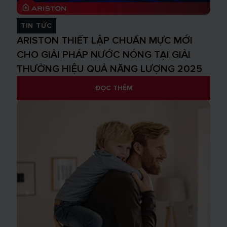
TIN TỨC
ARISTON THIẾT LẬP CHUẨN MỰC MỚI
CHO GIẢI PHÁP NƯỚC NÓNG TẠI GIẢI
THƯỞNG HIỆU QUẢ NĂNG LƯỢNG 2025
ĐỌC THÊM