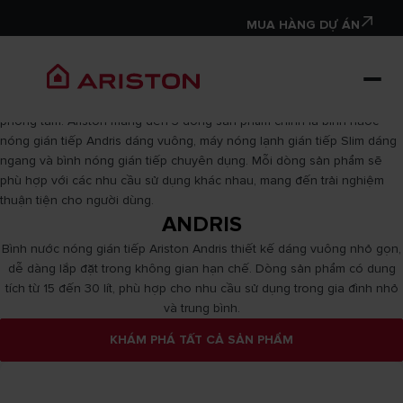
Máy nước nóng gián tiếp
MUA HÀNG DỰ ÁN
Ariston
Máy nước nóng Ariston gián tiếp nổi bật với thiết kế tinh tế mang đậm
phong cách Ý, giúp tạo điểm nhấn sang trọng cho mọi không gian
phòng tắm. Ariston mang đến 3 dòng sản phẩm chính là bình nước
nóng gián tiếp Andris dáng vuông, máy nóng lạnh gián tiếp Slim dáng
ngang và bình nóng gián tiếp chuyên dụng. Mỗi dòng sản phẩm sẽ
phù hợp với các nhu cầu sử dụng khác nhau, mang đến trải nghiệm
thuận tiện cho người dùng.
ANDRIS
Bình nước nóng gián tiếp Ariston Andris thiết kế dáng vuông nhỏ gọn,
dễ dàng lắp đặt trong không gian hạn chế. Dòng sản phẩm có dung
tích từ 15 đến 30 lít, phù hợp cho nhu cầu sử dụng trong gia đình nhỏ
và trung bình.
KHÁM PHÁ TẤT CẢ SẢN PHẨM