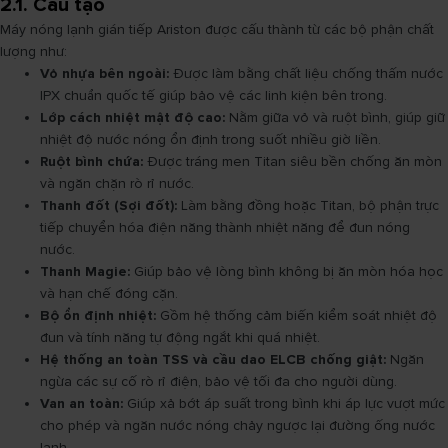
2.1. Cấu tạo
Máy nóng lạnh gián tiếp Ariston được cấu thành từ các bộ phận chất
lượng như:
Vỏ nhựa bên ngoài:
Được làm bằng chất liệu chống thấm nước
IPX chuẩn quốc tế giúp bảo vệ các linh kiện bên trong.
Lớp cách nhiệt mật độ cao:
Nằm giữa vỏ và ruột bình, giúp giữ
nhiệt độ nước nóng ổn định trong suốt nhiều giờ liền.
Ruột bình chứa:
Được tráng men Titan siêu bền chống ăn mòn
và ngăn chặn rò rỉ nước.
Thanh đốt (Sợi đốt):
Làm bằng đồng hoặc Titan, bộ phận trực
tiếp chuyển hóa điện năng thành nhiệt năng để đun nóng
nước.
Thanh Magie:
Giúp bảo vệ lòng bình không bị ăn mòn hóa học
và hạn chế đóng cặn.
Bộ ổn định nhiệt:
Gồm hệ thống cảm biến kiểm soát nhiệt độ
đun và tính năng tự động ngắt khi quá nhiệt.
Hệ thống an toàn TSS và cầu dao ELCB chống giật:
Ngăn
ngừa các sự cố rò rỉ điện, bảo vệ tối đa cho người dùng.
Van an toàn:
Giúp xả bớt áp suất trong bình khi áp lực vượt mức
cho phép và ngăn nước nóng chảy ngược lại đường ống nước
lạnh.