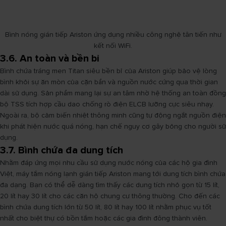
Bình nóng gián tiếp Ariston ứng dụng nhiều công nghệ tân tiến như
kết nối WiFi.
3.6. An toàn và bền bỉ
Bình chứa tráng men Titan siêu bền bỉ của Ariston giúp bảo vệ lòng
bình khỏi sự ăn mòn của cặn bẩn và nguồn nước cứng qua thời gian
dài sử dụng. Sản phẩm mang lại sự an tâm nhờ hệ thống an toàn đồng
bộ TSS tích hợp cầu dao chống rò điện ELCB lưỡng cực siêu nhạy.
Ngoài ra, bộ cảm biến nhiệt thông minh cũng tự động ngắt nguồn điện
khi phát hiện nước quá nóng, hạn chế nguy cơ gây bỏng cho người sử
dụng.
3.7. Bình chứa đa dung tích
Nhằm đáp ứng mọi nhu cầu sử dụng nước nóng của các hộ gia đình
Việt, máy tắm nóng lạnh gián tiếp Ariston mang tới dung tích bình chứa
đa dạng. Bạn có thể dễ dàng tìm thấy các dung tích nhỏ gọn từ 15 lít,
20 lít hay 30 lít cho các căn hộ chung cư thông thường. Cho đến các
bình chứa dung tích lớn từ 50 lít, 80 lít hay 100 lít nhằm phục vụ tốt
nhất cho biệt thự có bồn tắm hoặc các gia đình đông thành viên.