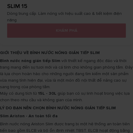
SLIM 15
Dòng trung cấp. Làm nóng với hiệu suất cao & tiết kiệm điện
năng
KHÁM PHÁ
GIỚI THIỆU VỀ BÌNH NƯỚC NÓNG GIÁN TIẾP SLIM
Bình nước nóng gián tiếp Slim
với thiết kế ngang độc đáo và thời
trang mang đến sự tươi mới và cá tính cho không gian phòng tắm. Đây
là lựa chọn hoàn hảo cho những người đang tìm kiếm một sản phẩm
vừa mang tính hiện đại, vừa là một món đồ nội thất để nâng cao sự
sang trọng của phòng tắm.
Máy có dung tích từ
15L - 30L
giúp bạn có sự linh hoạt trong việc lựa
chọn theo nhu cầu và không gian của mình.
LÝ DO BẠN NÊN CHỌN BÌNH NƯỚC NÓNG GIÁN TIẾP SLIM
Slim Ariston - An toàn tối đa
Bình nước nóng Ariston Slim được trang bị một hệ thống an toàn tiên
tiến bao gồm ELCB và bộ ổn định nhiệt TBST. ELCB hoạt động bằng