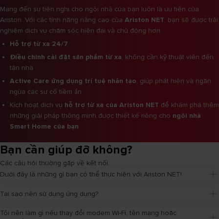
Mang đến sự tiện nghi cho ngôi nhà của bạn luôn là ưu tiên của
Ariston. Với các tính năng nâng cao của
Ariston NET
, bạn sẽ được trải
nghiệm dịch vụ chăm sóc hiện đại và chủ động hơn:
Hỗ trợ từ xa 24/7
Điều chỉnh cài đặt sản phẩm từ xa
, không cần kỹ thuật viên đến
tận nhà
Active Care ứng dụng trí tuệ nhân tạo
, giúp phát hiện và ngăn
ngừa các sự cố tiềm ẩn
Kích hoạt dịch vụ
hỗ trợ từ xa của Ariston NET
để khám phá thêm
những giải pháp thông minh được thiết kế riêng cho
ngôi nhà
Smart Home của bạn
.
Bạn cần giúp đỡ không?
Các câu hỏi thường gặp về kết nối.
Dưới đây là những gì bạn có thể thực hiện với Ariston NET!
Tại sao nên sử dụng ứng dụng?
Tôi nên làm gì nếu thay đổi modem Wi-Fi, tên mạng hoặc 