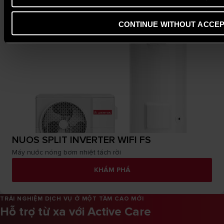
CONTINUE WITHOUT ACCEP
NUOS SPLIT INVERTER WIFI FS
Máy nước nóng bơm nhiệt tách rời
KHÁM PHÁ
TRẢI NGHIỆM DỊCH VỤ Ở MỘT TẦM CAO MỚI
Hỗ trợ từ xa với Active Care