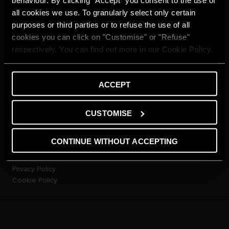
Cuộc sống xanh
all cookies we use. To granularly select only certain
Từ điển
purposes or third parties or to refuse the use of all
DỊCH VỤ KHÁCH HÀNG
cookies you can click on "Customise" or "Refuse"
Đăng kí bảo hành online
respectively. You can find out more in our Cookie Policy.
Hội Viên Diamond Club
Liên Hệ Với Chúng Tôi
Tải xuống tài liệu
ACCEPT
SẢN PHẨM
Máy Nước Nóng Gián Tiếp
Máy Nước Nóng Trực Tiếp
CUSTOMISE
Máy Nước Nóng Năng Lượng
Mặt Trời
CONTINUE WITHOUT ACCEPTING
Máy Nước Nóng Bơm Nhiệt
LEGAL AREA
Privacy Policy
Cookie Policy