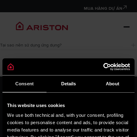
MUA HÀNG DỰ ÁN
Tại sao nên sử dụng ứng dụng?
Consent
Details
About
VỀ CHÚNG TÔI
Thương hiệu Ariston
Tập đoàn Ariston
This website uses cookies
Tuyển Dụng
TẠP CHÍ
We use both technical and, with your consent, profiling
Mẹo & giải pháp
cookies to personalise content and ads, to provide social
Tin tức
media features and to analyse our traffic and track visitor
Ngôi nhà thư thái
behaviour. By clicking "Accept" you consent to the use of