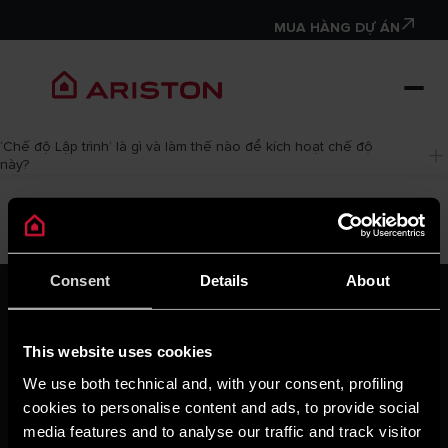
MUA HÀNG DỰ ÁN
‘Chế độ Lập trình’ là gì và làm thế nào để kích hoạt chế độ 
này?
Consent
Details
About
VỀ CHÚNG TÔI
Thương hiệu Ariston
Tập đoàn Ariston
This website uses cookies
Tuyển Dụng
We use both technical and, with your consent, profiling
TẠP CHÍ
cookies to personalise content and ads, to provide social
Mẹo & giải pháp
media features and to analyse our traffic and track visitor
Tin tức