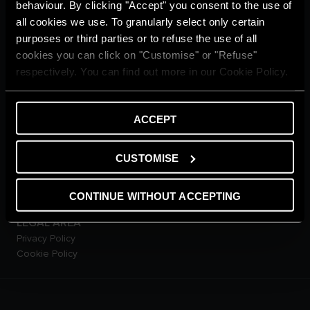
behaviour. By clicking "Accept" you consent to the use of
Ngôi nhà thư thái
Cuộc sống xanh
all cookies we use. To granularly select only certain
Từ điển
purposes or third parties or to refuse the use of all
DỊCH VỤ KHÁCH HÀNG
cookies you can click on "Customise" or "Refuse"
Đăng kí bảo hành online
respectively. You can find out more in our Cookie Policy.
Hội Viên Diamond Club
Liên Hệ Với Chúng Tôi
Tải xuống tài liệu
ACCEPT
SẢN PHẨM
Máy Nước Nóng Gián Tiếp
CUSTOMISE
Máy Nước Nóng Trực Tiếp
Máy Nước Nóng Năng Lượng
Mặt Trời
CONTINUE WITHOUT ACCEPTING
Máy Nước Nóng Bơm Nhiệt
LEGAL AREA
Privacy Policy
Cookie Policy