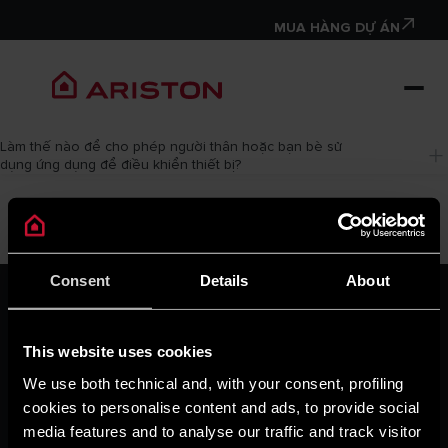
MUA HÀNG DỰ ÁN
Làm thế nào để cho phép người thân hoặc bạn bè sử 
dụng ứng dụng để điều khiển thiết bị?
Consent
Details
About
VỀ CHÚNG TÔI
Thương hiệu Ariston
Tập đoàn Ariston
This website uses cookies
Tuyển Dụng
We use both technical and, with your consent, profiling
TẠP CHÍ
cookies to personalise content and ads, to provide social
Mẹo & giải pháp
media features and to analyse our traffic and track visitor
Tin tức