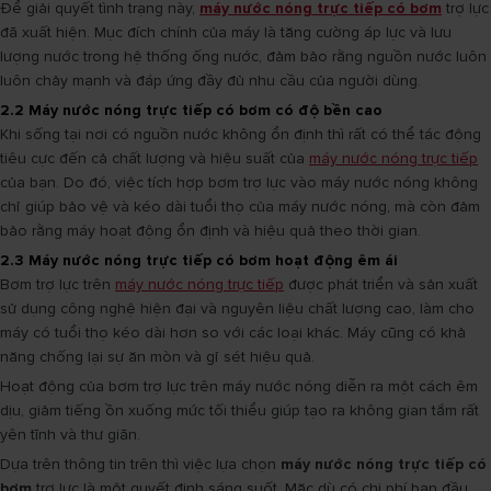
Để giải quyết tình trạng này,
máy nước nóng trực tiếp có bơm
trợ lực
đã xuất hiện. Mục đích chính của máy là tăng cường áp lực và lưu
lượng nước trong hệ thống ống nước, đảm bảo rằng nguồn nước luôn
luôn chảy mạnh và đáp ứng đầy đủ nhu cầu của người dùng.
2.2 Máy nước nóng trực tiếp có bơm có độ bền cao
Khi sống tại nơi có nguồn nước không ổn định thì rất có thể tác động
tiêu cực đến cả chất lượng và hiệu suất của
máy nước nóng trực tiếp
của bạn. Do đó, việc tích hợp bơm trợ lực vào máy nước nóng không
chỉ giúp bảo vệ và kéo dài tuổi thọ của máy nước nóng, mà còn đảm
bảo rằng máy hoạt động ổn định và hiệu quả theo thời gian.
2.3 Máy nước nóng trực tiếp có bơm hoạt động êm ái
Bơm trợ lực trên
máy nước nóng trực tiếp
được phát triển và sản xuất
sử dụng công nghệ hiện đại và nguyên liệu chất lượng cao, làm cho
máy có tuổi thọ kéo dài hơn so với các loại khác. Máy cũng có khả
năng chống lại sự ăn mòn và gỉ sét hiệu quả.
Hoạt động của bơm trợ lực trên máy nước nóng diễn ra một cách êm
dịu, giảm tiếng ồn xuống mức tối thiểu giúp tạo ra không gian tắm rất
yên tĩnh và thư giãn.
Dựa trên thông tin trên thì việc lựa chọn
máy nước nóng trực tiếp có
bơm
trợ lực là một quyết định sáng suốt. Mặc dù có chi phí ban đầu