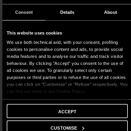
Consent
Details
About
This website uses cookies
We use both technical and, with your consent, profiling
cookies to personalise content and ads, to provide social
media features and to analyse our traffic and track visitor
behaviour. By clicking "Accept" you consent to the use of
all cookies we use. To granularly select only certain
purposes or third parties or to refuse the use of all cookies
you can click on "Customise" or "Refuse" respectively. You
can find out more in our Cookie Policy.
TIN TỨC
ACCEPT
ARISTON THIẾT LẬP CHUẨN MỰC MỚI
CHO GIẢI PHÁP NƯỚC NÓNG TẠI GIẢI
CUSTOMISE